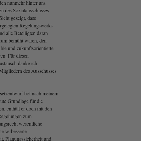
den nunmehr hinter uns
en des Sozialausschusses
icht gezeigt, dass
vorgelegten Regelungswerks
d alle Beteiligten daran
darum bemüht waren, den
ble und zukunftsorientierte
en. Für diesen
Austausch danke ich
Mitgliedern des Ausschusses
esetzentwurf bot nach meinem
gute Grundlage für die
n, enthält er doch mit den
Regelungen zum
ngsrecht wesentliche
ne verbesserte
it, Planungssicherheit und