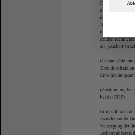
Das Ergebnis der
Abl
den Anpassungen 
der Grundlage der
Angehörten ist aus
die Krankenhausp
soliden rechtliche
als gesichert zu se
Gestatten Sie mir 
Koalitionsfraktion
Entschließungsant
(Zustimmung bei 
bei der FDP)
Er macht noch ei
zwischen ambulant
Versorgung deutli
„sektorenübergreif