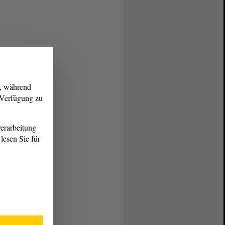
g, während
r Verfügung zu
erarbeitung
lesen Sie für