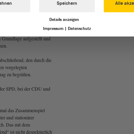
 Beratungen im
Ausschuss
mit
ehnen
Speichern
Alle akze
des Gesetzentwurfs auch auf
 Stellungnahmen der
Details anzeigen
drücklich ein gutes. Damit ist
Impressum
|
Datenschutz
lanung im Land auf einer
n Grundlage aufgestellt und
hen.
abschließend, den durch die
en vorgelegten
rag zu begrüßen.
der SPD, bei der CDU und
nmal das Zusammenspiel
er und stationärer
ch. Das mit dem
end“ ist nicht despektierlich