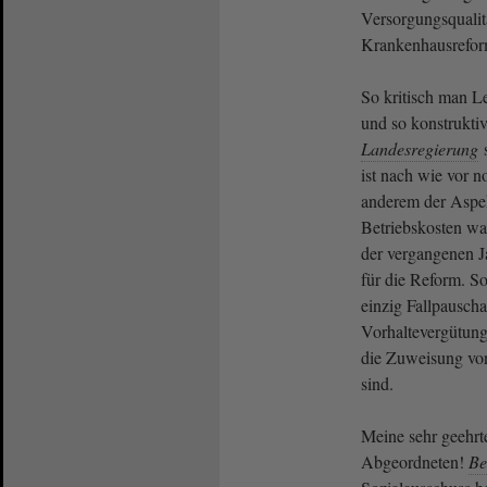
Versorgungsqualitä
Krankenhausreform
So kritisch man L
und so konstruktiv 
Landesregierung
s
ist nach wie vor 
anderem der Aspek
Betriebskosten wa
der vergangenen J
für die Reform. S
einzig Fallpauscha
Vorhaltevergütung
die Zuweisung vo
sind.
Meine sehr geehr
Abgeordneten!
Be