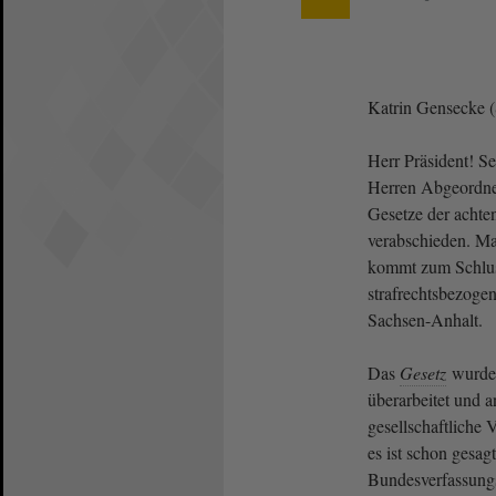
Katrin Gensecke 
Herr Präsident! S
Herren Abgeordnete
Gesetze der acht
verabschieden. Ma
kommt zum Schlus
strafrechtsbezoge
Sachsen-Anhalt.
Das
Gesetz
wurde 
überarbeitet und 
gesellschaftliche
es ist schon gesag
Bundesverfassungs