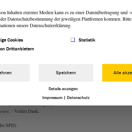
 meiner
Fraktion
noch einmal
r dieses umfangreiche
Gesetz
on Inhalten externer Medien kann es zu einer Datenübertragung und -v
der Datenschutzbestimmung der jeweiligen Plattformen kommen. Bitte 
intensiv beraten und dass die
mationen unsere Datenschutzerklärung.
ung
verabschiedet werden
nur der Zusammenarbeit in der
ige Cookies
Statistik
n auch dem Sozialausschuss
bungs- und Beratungsdienst
von Drittanbietern
 verdanken. Dafür möchte
nmal Danke sagen. Ganz
afür!
ehnen
Speichern
Alle akze
der SPD und bei der CDU)
Details anzeigen
n dieser Stelle um
Impressum
|
Datenschutz
n zu diesem modernen, guten
esetz
. - Vielen Dank.
der SPD)