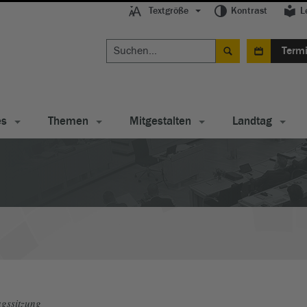
Textgröße
Kontrast
L
Term
es
Themen
Mitgestalten
Landtag
gssitzung