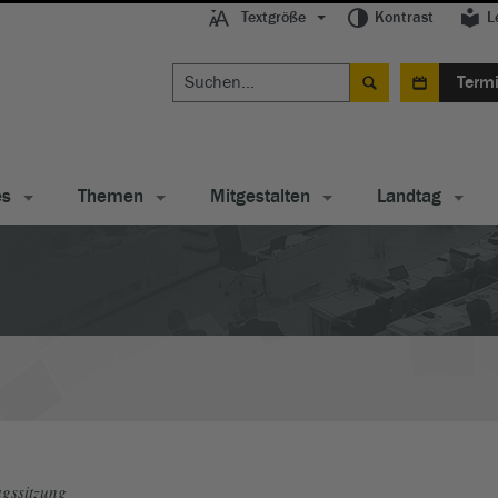
Textgröße
Kontrast
L
Term
es
Themen
Mitgestalten
Landtag
gssitzung