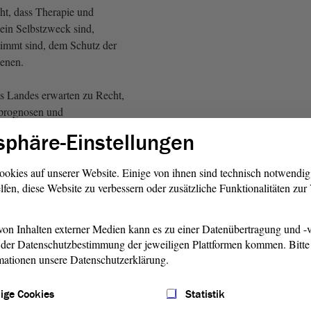
ht, dass Therapie und
kein Selbstzweck sind,
timmt sind, dem Schutz der
enen.
s Landes erwarten zu Recht,
nprognosen und
ungen verantwortungsvoll
sphäre-Einstellungen
eswegen ist es unabdingbar,
ungen des Maßregelvollzugs
ookies auf unserer Website. Einige von ihnen sind technisch notwendi
nisatorisch in der Lage sind,
lfen, diese Website zu verbessern oder zusätzliche Funktionalitäten zu
lgemeinheit auch tatsächlich
on Inhalten externer Medien kann es zu einer Datenübertragung und -v
der Datenschutzbestimmung der jeweiligen Plattformen kommen. Bitte 
wir immer wieder Fälle, in
mationen unsere Datenschutzerklärung.
hisch erkrankte Personen,
 Gefährlichkeit den Behörden,
ige Cookies
Statistik
 behandelnden Ärzten unter