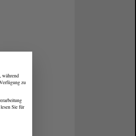
g, während
r Verfügung zu
erarbeitung
lesen Sie für