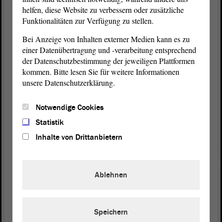
werden die Anforderungen an die erforderliche
helfen, diese Website zu verbessern oder zusätzliche
Sachkunde und Zuverlässigkeit, einschließlich der
Funktionalitäten zur Verfügung zu stellen.
für die Prüfung notwendigen Nachweise, sowie der
Bei Anzeige von Inhalten externer Medien kann es zu
Umfang einer polizeilichen Beteiligung im Rahmen
einer Datenübertragung und -verarbeitung entsprechend
der Zuverlässigkeitsprüfung festgelegt und das
der Datenschutzbestimmung der jeweiligen Plattformen
Verfahren der Bestellung geregelt.
kommen. Bitte lesen Sie für weitere Informationen
unsere Datenschutzerklärung.
Ich bitte Sie herzlich um Zustimmung zu der
vorliegenden
Beschlussempfehlung
. - Vielen Dank
Notwendige Cookies
fürs Zuhören.
Statistik
(Zustimmung bei der CDU und bei der SPD)
Inhalte von Drittanbietern
Vizepräsident Wulf Gallert:
Ablehnen
Danke, Frau Ministerin. - Ich sehe keine Fragen.
Speichern