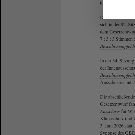
unveränderter Fas
Der mitberatende
sich in der 92. Si
dem Gesetzentwurf
7 : 3 : 3 Stimmen 
Beschlussempfehl
In der 54. Sitzung
der Innenausschus
Beschlussempfehl
Ausschusses mit 7
Die abschließend
Gesetzentwurf fan
Ausschuss
für Wis
Klimaschutz und U
3. Juni 2026 statt
Synopse des GBD