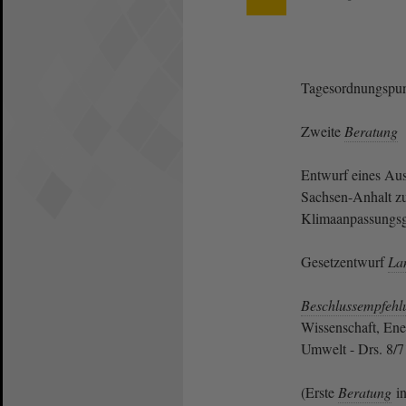
Tagesordnungspun
Zweite
Beratung
Entwurf eines Au
Sachsen-Anhalt z
Klimaanpassungs
Gesetzentwurf
La
Beschlussempfehl
Wissenschaft, Ene
Umwelt - Drs. 8/
(Erste
Beratung
in