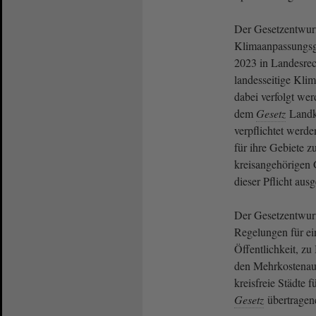
Der Gesetzentwurf
Klimaanpassungsg
2023 in Landesrec
landesseitige Klim
dabei verfolgt wer
dem
Gesetz
Landkr
verpflichtet werd
für ihre Gebiete zu
kreisangehörigen
dieser Pflicht au
Der Gesetzentwurf
Regelungen für ei
Öffentlichkeit, zu
den Mehrkostenaus
kreisfreie Städte f
Gesetz
übertragen