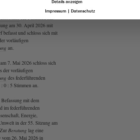
Details anzeigen
sung empfahl.
Impressum
|
Datenschutz
Ausschuss
für Finanzen hat
tzung am 30. April 2026 mit
 befasst und schloss sich mit
der vorläufigen
ung
an.
 am 7. Mai 2026 schloss sich
s der vorläufigen
ung
des federführenden
 : 0 : 5 Stimmen an.
e Befassung mit dem
d im federführenden
senschaft, Energie,
mwelt in der 55. Sitzung am
. Zur
Beratung
lag eine
 vom 26. Mai 2026 in