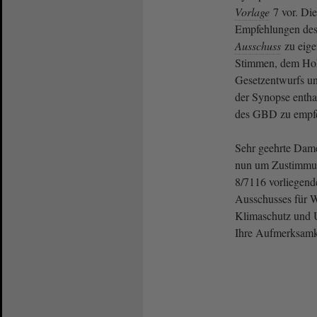
Vorlage
7 vor. Die
Empfehlungen des
Ausschuss
zu eigen
Stimmen, dem Ho
Gesetzentwurfs un
der Synopse enth
des GBD zu empfe
Sehr geehrte Dame
nun um Zustimmung
8/7116 vorliegen
Ausschusses für W
Klimaschutz und U
Ihre Aufmerksamk