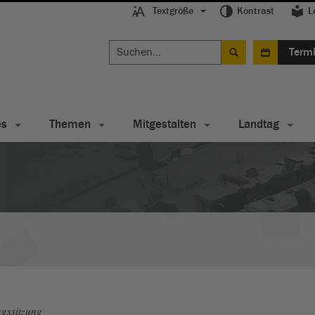
Textgröße
Kontrast
L
Term
es
Themen
Mitgestalten
Landtag
gssitzung