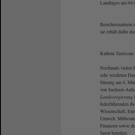
Landtages am 04.
Berichterstatterin
sie erhält dafür da
Kathrin Tarricone (
Nochmals vielen D
sehr verehrten Da
Sitzung am 4. Mä
von Sachsen-Anha
Landesregierung
i
federführenden
Be
Wissenschaft, Ene
Umwelt. Mitberat
Finanzen sowie d
Sport beteiligt.