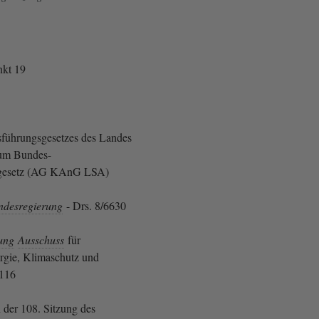
kt 19
sführungsgesetzes des Landes
um Bundes-
gesetz (AG KAnG LSA)
ndesregierung
- Drs. 8/6630
ung
Ausschuss
für
rgie, Klimaschutz und
7116
 der 108. Sitzung des