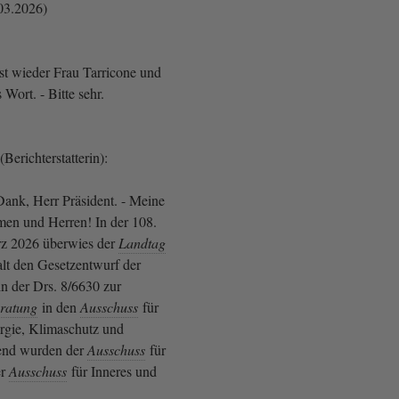
03.2026)
 ist wieder Frau Tarricone und
s Wort. - Bitte sehr.
Berichterstatterin):
ank, Herr Präsident. - Meine
men und Herren! In der 108.
rz 2026 überwies der
Landtag
lt den Gesetzentwurf der
n der Drs. 8/6630 zur
ratung
in den
Ausschuss
für
rgie, Klimaschutz und
end wurden der
Ausschuss
für
er
Ausschuss
für Inneres und