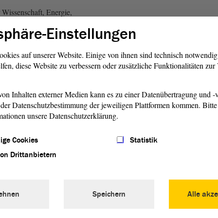
 Wissenschaft, Energie,
mwelt hat sich erstmals in
sphäre-Einstellungen
m 18. März 2026 mit dem
sst und die schriftliche
ookies auf unserer Website. Einige von ihnen sind technisch notwendi
munalen Spitzenverbände
lfen, diese Website zu verbessern oder zusätzliche Funktionalitäten zu
n Stellungnahmen liegen in
d 3 vor und fanden
in der erneuten Befassung des
on Inhalten externer Medien kann es zu einer Datenübertragung und -v
der Datenschutzbestimmung der jeweiligen Plattformen kommen. Bitte 
em Gesetzentwurf in der 53.
mationen unsere Datenschutzerklärung.
l 2026. Zu dieser Sitzung lag
gsantrag der
Fraktion
ige Cookies
Statistik
E GRÜNEN in der
Vorlage
2
von Drittanbietern
r
Beratung
erarbeitet der
rläufige
Beschlussempfehlung
ehnen
Speichern
Alle akze
en Ausschüsse, die mit 7 : 2 :
nahme des Gesetzentwurfs in