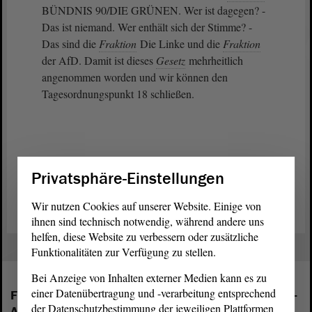
BÜNDNIS 90/DIE GRÜNEN. Wer ist dagegen? -
Das ist niemand. Wer enthält sich der Stimme? -
Das sind die
Fraktion
Die Linke und die
Fraktion
der AfD. Damit ist dieses
Gesetz
mehrheitlich
angenommen worden und wir können den
Tagesordnungspunkt 18 schließen.
Privatsphäre-Einstellungen
Zurück zur Landtagssitzung
Wir nutzen Cookies auf unserer Website. Einige von
ihnen sind technisch notwendig, während andere uns
helfen, diese Website zu verbessern oder zusätzliche
Funktionalitäten zur Verfügung zu stellen.
Bei Anzeige von Inhalten externer Medien kann es zu
einer Datenübertragung und -verarbeitung entsprechend
Folgende Fraktionen sind im Landtag von Sachsen-
der Datenschutzbestimmung der jeweiligen Plattformen
Anhalt vertreten: