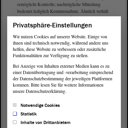
ermöglicht Kontrolle; nachträgliche Mitteilung
bedeutet lediglich Kenntnisnahme. Ähnlich verhält
es sich bei der vorgesehenen Änderung zu den
Privatsphäre-Einstellungen
über- und außerplanmäßigen Ausgaben und
Verpflichtungsermächtigungen. Die nachträgliche
Wir nutzen Cookies auf unserer Website. Einige von
Billigung mag aus der Sicht der Verwaltung als
ihnen sind technisch notwendig, während andere uns
entbehrlich erscheinen; ich verstehe das
helfen, diese Website zu verbessern oder zusätzliche
intellektuell. Es ersetzt aber nicht den
Funktionalitäten zur Verfügung zu stellen.
parlamentarischen Haushaltsgesetzgeber. Auch
Bei Anzeige von Inhalten externer Medien kann es zu
wenn die Zustimmung in diesen Fällen oftmals
einer Datenübertragung und -verarbeitung entsprechend
formal erfolgt, macht sie deutlich, dass die
der Datenschutzbestimmung der jeweiligen Plattformen
Haushaltsmittel nicht im Belieben der
Exekutive
kommen. Bitte lesen Sie für weitere Informationen
stehen. Da wäre ich lieber klar und prinzipientreu,
unsere Datenschutzerklärung.
statt diesen Grundsatz irgendwie aufzuweichen.
Finanzausschuss ist kein lästiges Hindernis
Notwendige Cookies
staatlichen Handelns.
Statistik
(Kristin Heiß, Die Linke: Ja!)
Inhalte von Drittanbietern