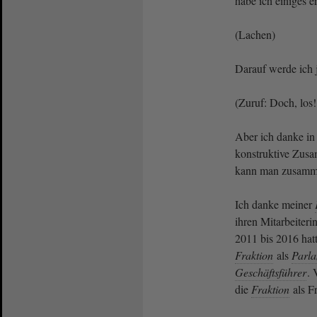
habe ich einiges er
(Lachen)
Darauf werde ich j
(Zuruf: Doch, los!
Aber ich danke in 
konstruktive Zusa
kann man zusamme
Ich danke meiner
ihren Mitarbeiter
2011 bis 2016 hat
Fraktion
als
Parla
Geschäftsführer
. 
die
Fraktion
als Fr