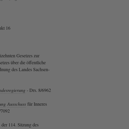
kt 16
izehnten Gesetzes zur
tzes über die öffentliche
rdnung des Landes Sachsen-
ndesregierung
- Drs. 8/6962
ung
Ausschuss
für Inneres
8/7092
 der 114. Sitzung des