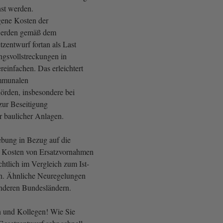
st werden.
ene Kosten der
werden gemäß dem
zentwurf fortan als Last
ngsvollstreckungen in
einfachen. Das erleichtert
ommunalen
örden, insbesondere bei
zur Beseitigung
r baulicher Anlagen.
bung in Bezug auf die
n Kosten von Ersatzvornahmen
chtlich im Vergleich zum Ist-
rn. Ähnliche Neuregelungen
 anderen Bundesländern.
n und Kollegen! Wie Sie