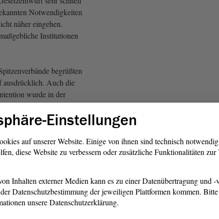
Gesetzentwurf sehr schnell
bekannten Notwendigkeiten
 nicht näher eingehen.
aßgebliche Institutionen
pitzenverbände begrüßten
 ausdrücklich. Auch die
ntention wurde in der
 von allen
sphäre-Einstellungen
dern mit Wohlwollen
ookies auf unserer Website. Einige von ihnen sind technisch notwendi
lfen, diese Website zu verbessern oder zusätzliche Funktionalitäten zu
r 54. Sitzung des Ausschusses
ort kreiste im Wesentlichen
 womöglich eine Rückwirkung
on Inhalten externer Medien kann es zu einer Datenübertragung und -v
rge konnte entkräftet werden.
der Datenschutzbestimmung der jeweiligen Plattformen kommen. Bitte 
ng
eingebrachte Expertise
mationen unsere Datenschutzerklärung.
darin überein, dass eine