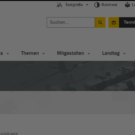
Textgröße
Kontrast
L
Term
es
Themen
Mitgestalten
Landtag
gssitzung