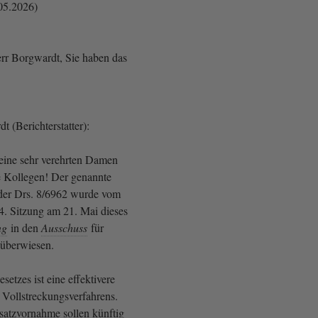
05.2026)
err Borgwardt, Sie haben das
t (Berichterstatter):
eine sehr verehrten Damen
e Kollegen! Der genannte
der Drs. 8/6962 wurde vom
4. Sitzung am 21. Mai dieses
ng
in den
Ausschuss
für
 überwiesen.
etzes ist eine effektivere
 Vollstreckungsverfahrens.
satzvornahme sollen künftig