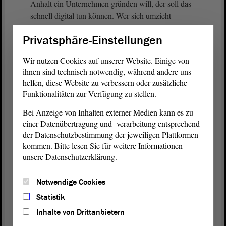
Anhalt ein Unternehmen gründen will, der soll das
schnell digital tun können. Wer sich umzieht
Privatsphäre-Einstellungen
(Lachen bei der FDP - Zuruf von Jörg Bernstein,
FDP, und von Kathrin Tarricone, FDP)
Wir nutzen Cookies auf unserer Website. Einige von
ihnen sind technisch notwendig, während andere uns
Wer umzieht und sich ummelden möchte, der soll
helfen, diese Website zu verbessern oder zusätzliche
das zu jeder Tag- und Nachtzeit digital tun können.
Funktionalitäten zur Verfügung zu stellen.
Genau das gleiche: Wer ein Auto anmeldet, der soll
Bei Anzeige von Inhalten externer Medien kann es zu
das auch vom Wohnzimmer aus erledigen können.
einer Datenübertragung und -verarbeitung entsprechend
Genau dafür ist Digitalisierung die Lösung. Genau
der Datenschutzbestimmung der jeweiligen Plattformen
deshalb müssen wir dafür sorgen, dass Prozesse neu
kommen. Bitte lesen Sie für weitere Informationen
gedacht werden. Gleichzeitig müssen wir
unsere Datenschutzerklärung.
Bürokratieabbau immer im Blick haben. Denn das
wird am Ende die Lösung sein. Wir sind in den
Notwendige Cookies
letzten Jahren sehr vorangekommen, wenn man das
mit anderen Bundesländern vergleicht. Wir werden
Statistik
weiter daran arbeiten. Das ist der Auftrag, den wir
Inhalte von Drittanbietern
auch weiterhin mitnehmen. - In diesem Sinne: