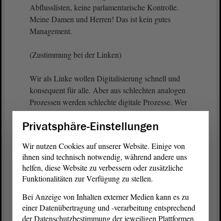
Abflusslisten, keine parlamentarische Kontrolle.
Meine Damen und Herren! Das ist kein gutes
Management.
(Zustimmung bei der Linken)
Wir als Linke wollen Digitalisierung schnell und
konsequent für alle. Aber aus schlechten analogen
Prozessen werden schlechte digitale Prozesse. Wer
das nicht versteht, der digitalisiert das Problem. Er
Privatsphäre-Einstellungen
löst es nicht. Darum müssen die Prozesse gut
durchdacht werden.
Wir nutzen Cookies auf unserer Website. Einige von
ihnen sind technisch notwendig, während andere uns
(Matthias Redlich, CDU: So viele Phrasen!)
helfen, diese Website zu verbessern oder zusätzliche
Funktionalitäten zur Verfügung zu stellen.
Wenn Prozesse die Verwaltung entlasten, dann
Bei Anzeige von Inhalten externer Medien kann es zu
gehören freiwerdende Kapazitäten in den
einer Datenübertragung und -verarbeitung entsprechend
Bürgerservice, nicht in den Haushalt, insbesondere
der Datenschutzbestimmung der jeweiligen Plattformen
für die Menschen, die digitale Dienstleistungen