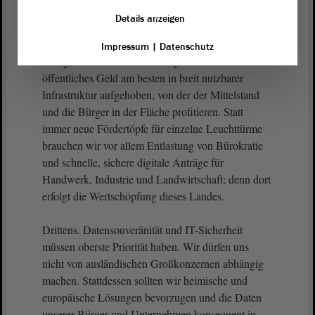
Subventionserwartungen auf ein einzelnes Projekt
Details anzeigen
bündeln, wie zuletzt bei der nicht realisierten Intel-
Ansiedlung, hängt eine ganze Region an einer
Impressum
|
Datenschutz
einzigen Konzernentscheidung. Daneben ist
öffentliches Geld am besten in breit nutzbarer
Infrastruktur aufgehoben, von der der Mittelstand
und die Bürger in der Fläche profitieren. Statt
immer neue Fördertöpfe für einzelne Leuchttürme
brauchen wir vor allem Entlastung von Bürokratie
und schnelle, sichere digitale Anträge für
Handwerk, Industrie und Landwirtschaft; denn dort
erfolgt die Wertschöpfung dieses Landes.
Drittens. Datensouveränität und IT-Sicherheit
müssen oberste Priorität haben. Wir dürfen uns
nicht von ausländischen Großkonzernen abhängig
machen. Stattdessen sollten wir heimische und
europäische Lösungen bevorzugen und die Daten
unserer Bürger und Unternehmen konsequent in