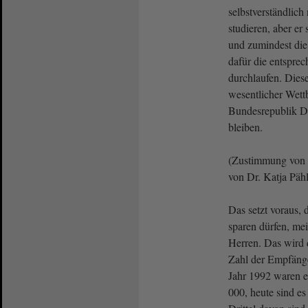
selbstverständlich
studieren, aber er
und zumindest di
dafür die entspre
durchlaufen. Dies
wesentlicher Wettb
Bundesrepublik D
bleiben.
(Zustimmung von 
von Dr. Katja Päh
Das setzt voraus, 
sparen dürfen, me
Herren. Das wird 
Zahl der Empfänger
Jahr 1992 waren e
000, heute sind e