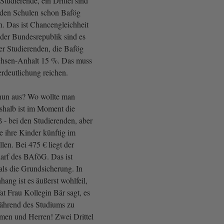
Studierende, ein Drittel sind
n den Schulen schon Bafög
 Das ist Chancengleichheit
 der Bundesrepublik sind es
r Studierenden, die Bafög
hsen-Anhalt 15 %. Das muss
deutlichung reichen.
 nun aus? Wo wollte man
eshalb ist im Moment die
 - bei den Studierenden, aber
ie ihre Kinder künftig im
en. Bei 475 € liegt der
arf des BAföG. Das ist
 als die Grundsicherung. In
ng ist es äußerst wohlfeil,
t Frau Kollegin Bär sagt, es
ährend des Studiums zu
men und Herren! Zwei Drittel