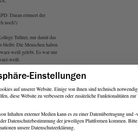
uch,
SPD: Daran erinnert der
ch noch!)
ollege Tullner, nur damit das
en bleibt: Die Menschen haben
hwarz-weiß gelebt. Es war nur
warz-weiß.
sphäre-Einstellungen
immung bei der SPD -
U, bei der Linken, bei der
n GRÜNEN)
ookies auf unserer Website. Einige von ihnen sind technisch notwendi
lfen, diese Website zu verbessern oder zusätzliche Funktionalitäten zu
t, in der politisch alles so
 ist es vielleicht wichtig,
on Inhalten externer Medien kann es zu einer Datenübertragung und -v
n.
der Datenschutzbestimmung der jeweiligen Plattformen kommen. Bitte 
mationen unsere Datenschutzerklärung.
 Herren! Das BAföG hat