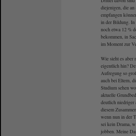
Drittel davon sind 
diejenigen, die a
empfangen können.
in der Bildung. In
noch etwa 12 % de
bekommen, in Sac
im Moment zur Ver
Wie sieht es aber
eigentlich hin? D
Aufregung so groß
auch bei Eltern, d
Studium sehen woll
aktuelle Grundbed
deutlich niedriger
diesem Zusammenha
wenn nun in der Ta
sei kein Drama, w
jobben. Meine Da