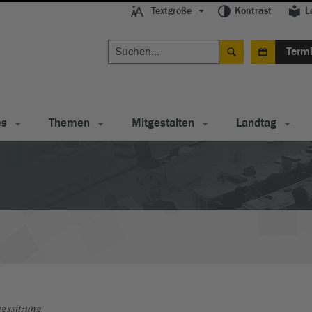
Textgröße
Kontrast
L
Term
es
Themen
Mitgestalten
Landtag
gssitzung