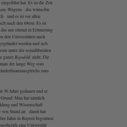
eingeführt hat. Es ist die Zeit
tie
-Wagens das wünschte
ch und es ist vor allen
ch nach den 68ern. Es ist
 das nur einmal in Erinnerung
en den Universitäten auch
gegründet werden und sich
rie unter der sozialliberalen
ie ganze
Republik
zieht. Für
amals der lange Weg vom
änderfinanzausgleichs zum
st 30 Jahre gedauert und er
n Grund: Man hat nämlich
ldung und Wissenschaft
t: von Stund an damit hat
0er-Jahre in Bayern begonnen
gsbezirk eine Universität