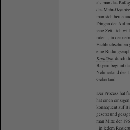
als man das Bafög 
des Mehr-
Demokra
man sich heute au
Dingen der Aufbru
jene Zeit ich will
rufen , in der neb
Fachhochschulen 
eine Bildungseupho
Koalition
durch d
Bayern beginnt d
Nehmerland des L
Geberland.
Der Prozess hat fa
hat einen einzige
konsequent auf Bi
gesetzt und gesag
man Mitte der 196
in jedem Regierun