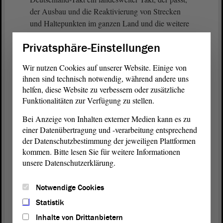
der Ausbau und die Reaktivierung von Strecken
und Haltepunkten im ganzen Land und die weitere
schrittweise Elektrifizierung des Bahnbetriebes.
Privatsphäre-Einstellungen
Projekte wie die Salzlandbahn inklusive Kurve
Calbe, die Saftbahn, Akkuzüge usw. zeigen, dass es
Wir nutzen Cookies auf unserer Website. Einige von
hierbei nicht um Symbolik geht, sondern um den
ihnen sind technisch notwendig, während andere uns
Ausbau und die Modernisierung eines tragfähigen
helfen, diese Website zu verbessern oder zusätzliche
Netzes. Das gilt auch für den Fernverkehr.
Funktionalitäten zur Verfügung zu stellen.
Bei Anzeige von Inhalten externer Medien kann es zu
Ich will einige Highlights aus der Initiative nennen:
einer Datenübertragung und -verarbeitung entsprechend
Verdichtung der Fernverkehrsverbindung
der Datenschutzbestimmung der jeweiligen Plattformen
Magdeburg-Stendal, Hamburg-Rostock oder
kommen. Bitte lesen Sie für weitere Informationen
Magdeburg Berlin. Zusätzlich eine neue ICE
unsere Datenschutzerklärung.
Nord-Süd-Achse Hamburg Rostock. Ich hätte
gern zusätzlich eine Ost-West-Achse oder
Notwendige Cookies
zumindest die Einbindung von Dessau-Roßlau in
das IC-Netz, die Verlängerung der
Statistik
Fernverkehrslinie Magdeburg Berlin bis in den
Inhalte von Drittanbietern