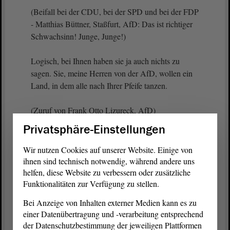
(Beifall bei der CDU, bei der SPD und bei der FDP
- Matthias Büttner, Staßfurt, AfD: Das ist richtiger
Schwachsinn! Junge, Junge!)
Logisch, bei Ihnen haben sie ja auch nichts zu
sagen. Sie, meine Herren von der AfD, wollen ein
Land, in dem alle nach Ihrer Pfeife tanzen.
(Zuruf von Frank Otto Lizureck, AfD)
Privatsphäre-Einstellungen
Aber das werden Sie nicht bekommen.
Wir nutzen Cookies auf unserer Website. Einige von
Gleichwohl wissen wir: Im Moment erscheinen die
ihnen sind technisch notwendig, während andere uns
Parolen der AfD vielen Menschen als Alternative
helfen, diese Website zu verbessern oder zusätzliche
Funktionalitäten zur Verfügung zu stellen.
zu den Problemen, mit denen die Politik sich auf
allen Ebenen auseinandersetzen muss, vor allem im
Bei Anzeige von Inhalten externer Medien kann es zu
Bund. Wir wissen, auch bei einem klaren
einer Datenübertragung und -verarbeitung entsprechend
Bekenntnis der Wählerinnen und Wähler zu den
der Datenschutzbestimmung der jeweiligen Plattformen