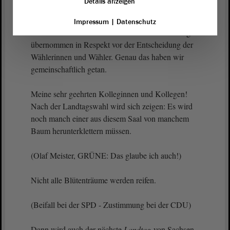
Details anzeigen
Vorreiter und hat gezeigt: Unter Demokraten geht
das. Unterschiedlichste Parteien haben in sehr
Impressum
|
Datenschutz
unterschiedlichen Konstellationen Verantwortung
übernommen in Respekt vor der Entscheidung der
Wählerinnen und Wähler. Genau das haben wir
gemeinschaftlich getan.
Meine sehr geehrten Kolleginnen und Kollegen!
Nach der Landtagswahl wird sich zeigen: Es wird
noch manch einer aus diesem Saal von manchem
Baum herunterklettern müssen.
(Olaf Meister, GRÜNE: Das glaube ich auch!)
Nicht alle Blütenträume werden reifen.
(Beifall bei der SPD - Zustimmung bei der CDU)
Dann wird auch der nächste
Landtag
von Sachsen-