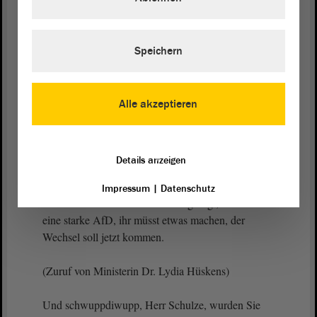
keine politischen Spielchen.“
(Lachen bei der AfD)
Speichern
Herr Schulze, Sie sagten, dass Sie im September
kommenden Jahres von den Menschen gewählt
Alle akzeptieren
werden möchten ich zitiere - „und nicht
zwischendurch irgendwie reingeschoben werden“
möchten.
Details anzeigen
Dann kam dem Vernehmen nach der Anruf aus
Impressum
|
Datenschutz
dem Kanzleramt. Herr Merz hat gesagt, es kommt
eine starke AfD, ihr müsst etwas machen, der
Wechsel soll jetzt kommen.
(Zuruf von Ministerin Dr. Lydia Hüskens)
Und schwuppdiwupp, Herr Schulze, wurden Sie