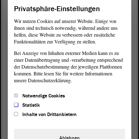
(Beifall bei der AfD)
Privatsphäre-Einstellungen
Herr Haseloff hat nämlich
Wir nutzen Cookies auf unserer Website. Einige von
ihnen sind technisch notwendig, während andere uns
(Starker Beifall bei der AfD)
helfen, diese Website zu verbessern oder zusätzliche
Funktionalitäten zur Verfügung zu stellen.
- Ich habe es doch noch gar nicht gebracht,
Bei Anzeige von Inhalten externer Medien kann es zu
geduldet euch noch wenige Sekunden.
einer Datenübertragung und -verarbeitung entsprechend
der Datenschutzbestimmung der jeweiligen Plattformen
Herr Haseloff hat seinen Wählern zu Beginn der
kommen. Bitte lesen Sie für weitere Informationen
Legislaturperiode
versprochen, dass er bis zum
unsere Datenschutzerklärung.
Ende der
Legislaturperiode
Ministerpräsident
bleiben wird. - Herr Schulze, Sie waren noch
Notwendige Cookies
konkreter, Sie haben den Menschen auch etwas
Statistik
versprochen. Das habe ich mir auch herausgesucht.
Inhalte von Drittanbietern
(Zuruf von Andreas Schumann, CDU)
Ablehnen
Es war im August 2025 - Zitat : „Wir betreiben