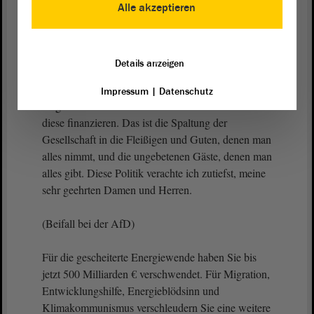
steigenden Sozialbeiträgen überziehen und sie noch
Alle akzeptieren
mit starken Leistungskürzungen belasten. Im
Pflegefall nehmen Sie ihnen ihr Eigenheim und ihr
Erspartes, das sie sich ein ganzes Leben lang
Details anzeigen
zusammengespart haben. Genau diese Menschen
sollen aber für illegal und unkontrolliert
Impressum
|
Datenschutz
eingewanderte Sozialzuwanderer aufkommen und
diese finanzieren. Das ist die Spaltung der
Gesellschaft in die Fleißigen und Guten, denen man
alles nimmt, und die ungebetenen Gäste, denen man
alles gibt. Diese Politik verachte ich zutiefst, meine
sehr geehrten Damen und Herren.
(Beifall bei der AfD)
Für die gescheiterte Energiewende haben Sie bis
jetzt 500 Milliarden € verschwendet. Für Migration,
Entwicklungshilfe, Energieblödsinn und
Klimakommunismus verschleudern Sie eine weitere