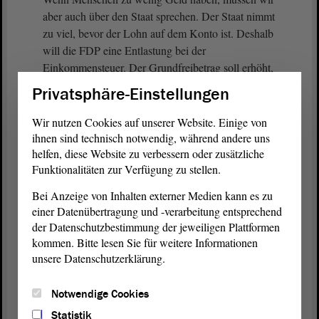
aber auch über den Staat sprechen. Der Staat nimmt
zu viel, bevor der Lohn auf dem Konto ist. Deshalb
will die FDP eine Entlastung bei der
Einkommensteuer. Der Grundfreibetrag soll erhöht,
der Mittelstandsbauch abgeschafft und eine
Privatsphäre-Einstellungen
automatische Anpassung an die Inflation eingeführt
werden. Außerdem soll der Solidaritätszuschlag
Wir nutzen Cookies auf unserer Website. Einige von
vollständig abgeschafft und der Spitzensteuersatz
ihnen sind technisch notwendig, während andere uns
erst bei echten Spitzeneinkommen greifen.
helfen, diese Website zu verbessern oder zusätzliche
Funktionalitäten zur Verfügung zu stellen.
(Beifall bei der FDP und bei der CDU)
Bei Anzeige von Inhalten externer Medien kann es zu
einer Datenübertragung und -verarbeitung entsprechend
Meine Damen und Herren! Kurz gesagt: Wer
der Datenschutzbestimmung der jeweiligen Plattformen
arbeitet, der muss mehr behalten. Die Verkäuferin
kommen. Bitte lesen Sie für weitere Informationen
braucht keine Vermögensteuer. Sie braucht mehr
unsere Datenschutzerklärung.
Netto. Der Handwerker braucht keine Neiddebatte.
Er braucht Entlastung. Die Pflegekraft braucht
Notwendige Cookies
keine linken Parolen. Sie braucht einen Staat, der
Statistik