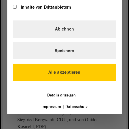
ihre Leistung respektiert.
Inhalte von Drittanbietern
Deutschland belastet Arbeit wie kaum ein anderes
Land.
Ablehnen
(Stefan Gebhardt, Die Linke, lacht - Eva von
Angern, Die Linke: Deshalb werden wir auch
outgesourct! Das war ein Eigentor! Die werden
Speichern
doch alle im öffentlichen Dienst outgesourct! -
Zuruf von Guido Heuer, CDU)
Alle akzeptieren
Die OECD zeigt, der Steuer- und Abgabenanteil
bei einem alleinstehenden Durchschnittsverdiener
ohne Kinder in Deutschland liegt bei 49,3 %. 49,3
Details anzeigen
%!
Impressum
|
Datenschutz
(Zurufe von Eva von Angern, Die Linke, von
Siegfried Borgwardt, CDU, und von Guido
Kosmehl, FDP)