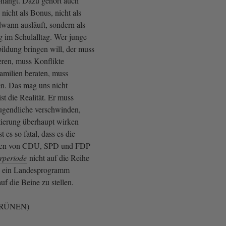
hängt. Dazu gehört auch
 nicht als Bonus, nicht als
dwann ausläuft, sondern als
g im Schulalltag. Wer junge
ldung bringen will, der muss
ieren, muss Konflikte
amilien beraten, muss
en. Das mag uns nicht
ist die Realität. Er muss
Jugendliche verschwinden,
tierung überhaupt wirken
 es so fatal, dass es die
onen von CDU, SPD und FDP
urperiode
nicht auf die Reihe
 ein Landesprogramm
uf die Beine zu stellen.
 GRÜNEN)