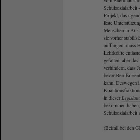
vom Elternhaus ab
Schulsozialarbeit -
Projekt, das irgen
feste Unterstützun
Menschen in Ausbi
sie vorher stabilis
auffangen, muss F
Lehrkräfte entlast
gefallen, aber das 
verhindern, dass 
bevor Berufsorien
kann. Deswegen ist
Koalitionsfrakti
in dieser
Legislat
bekommen haben,
Schulsozialarbeit a
(Beifall bei den