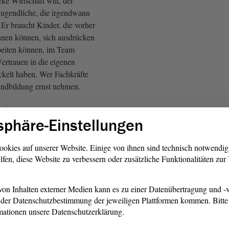
ke Wirtschaft will, der
 Jugendliche, die irgendwann
 Er braucht Kinder, die vorher
hnen können, sich ausdrücken
rbeiten können, im Team
ertrauen in die eigenen
ckelt haben. Wer Fachkräfte
undbildung ernst nehmen.
 GRÜNEN)
sphäre-Einstellungen
gkeit beginnt früh. Sie zeigt
e beim Wortschatz, bei frühen
ookies auf unserer Website. Einige von ihnen sind technisch notwendi
lfen, diese Website zu verbessern oder zusätzliche Funktionalitäten zu
higkeiten, bei der Frage, wer
ommt. Sie setzt sich fort bei
gen, Übergängen und
on Inhalten externer Medien kann es zu einer Datenübertragung und -v
rifft insbesondere Kinder,
der Datenschutzbestimmung der jeweiligen Plattformen kommen. Bitte 
ger Geld, weniger Zeit und
mationen unsere Datenschutzerklärung.
ldungserfahrung mitbringen.