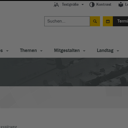
Textgröße
Kontrast
L
Term
es
Themen
Mitgestalten
Landtag
gssitzung