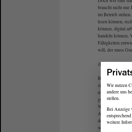
Doch wer eine star
braucht nicht nur
im Betrieb stehen.
lesen können, rec
können, digital a
handeln können, V
Fähigkeiten entwi
will, der muss Gr
(Beifall bei den
Privat
Bildungsungerechti
sich vor der Schul
Wir nutzen C
andere uns he
mathematischen Fä
stellen.
gute Förderung bek
Noten, Empfehlun
Bei Anzeige v
Abschlüssen. Sie t
entsprechend 
deren Eltern weni
weitere Infor
weniger eigene Bi