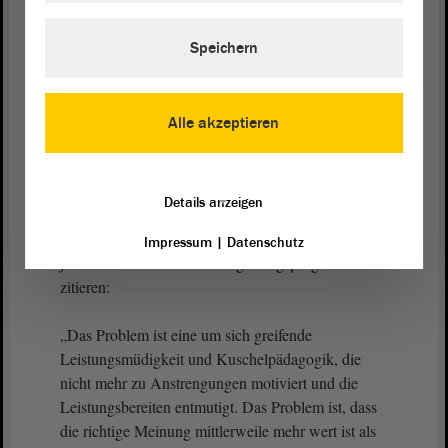
Es gibt bei dem Leiden, welches skizziert worden
Speichern
ist im staatlichen Bildungssektor, auch nicht nur das
eine Problem, sondern ein Amalgam von
Problemen, welche ihn sprichwörtlich erdrosseln
Alle akzeptieren
und unter seiner eigenen Last beinahe
zusammenbrechen lassen. Weil ich mir persönlich
keine bessere Zusammenfassung der Probleme hätte
Details anzeigen
überlegen können, als meine Landespartei mit ihrer
Weisheit bereits zusammengetragen hat, möchte ich
Impressum
|
Datenschutz
jetzt einmal aus unserem Regierungsprogramm
zitieren:
„Das Problem ist eine um sich greifende
Leistungsmüdigkeit und Kuschelpädagogik, die
nicht mehr zu Anstrengungen motiviert und die
Leistungsbereiten entmutigt. Das Problem ist, dass
die richtige Meinung mittlerweile mehr wert ist als