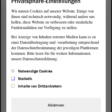
Privatsphäre-Einstellungen
Rankings in den Bereichen Ausgabenpriorisierung,
Inputeffizienz, Zeiteffizienz und
Wir nutzen Cookies auf unserer Website. Einige von
Arbeitsmarktorientierung sprechen, in denen
ihnen sind technisch notwendig, während andere uns
Sachsen-Anhalt überall auf den unteren Plätzen
helfen, diese Website zu verbessern oder zusätzliche
Funktionalitäten zur Verfügung zu stellen.
rangiert. Außerdem könnte man über die
Ergebnisse unterschiedlichster
Bei Anzeige von Inhalten externer Medien kann es zu
Leistungserhebungen sprechen, bspw. des IQB-
einer Datenübertragung und -verarbeitung entsprechend
Bildungstrends, der PISA-Studie, der TIMSS- oder
der Datenschutzbestimmung der jeweiligen Plattformen
der IGLU-Studie, aber all das ist für den Bürger vor
kommen. Bitte lesen Sie für weitere Informationen
Ort letztlich müßiges Zahlenwerk, welches in seiner
unsere Datenschutzerklärung.
Gesamtschau nur verdeutlicht, dass hier etwas ganz
akut nicht stimmt. Das aber wissen wir bereits seit
Notwendige Cookies
geraumer Zeit. Außerdem will ich hier nicht nur mit
Statistik
Zahlen und Statistiken langweilen und keine
Inhalte von Drittanbietern
penible Auflistung darbieten dessen, was man als
Mutter, Vater, Oma, Opa, Onkel und Tante an den
Schulen sowieso tagtäglich sieht und als Kind
Ablehnen
ertragen muss. Das werden andere Fraktionen nach
mir sicherlich noch zur Genüge tun.