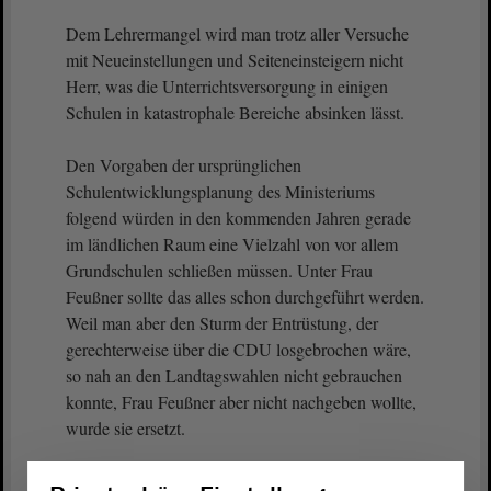
Dem Lehrermangel wird man trotz aller Versuche
mit Neueinstellungen und Seiteneinsteigern nicht
Herr, was die Unterrichtsversorgung in einigen
Schulen in katastrophale Bereiche absinken lässt.
Den Vorgaben der ursprünglichen
Schulentwicklungsplanung des Ministeriums
folgend würden in den kommenden Jahren gerade
im ländlichen Raum eine Vielzahl von vor allem
Grundschulen schließen müssen. Unter Frau
Feußner sollte das alles schon durchgeführt werden.
Weil man aber den Sturm der Entrüstung, der
gerechterweise über die CDU losgebrochen wäre,
so nah an den Landtagswahlen nicht gebrauchen
konnte, Frau Feußner aber nicht nachgeben wollte,
wurde sie ersetzt.
Ich könnte jetzt noch über die Ergebnisse des