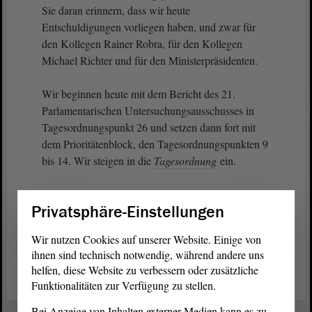
Sie daran erinnern, dass wir heute
Entschuldigungen vorliegen haben, und zwar für
den Kollegen Rainer Robra, für den Kollegen
Michael Richter und für den Ministerpräsidenten.
Wir beginnen heute mit dem Bericht des 21.
Parlamentarischen Untersuchungsausschusses in
Tagesordnungspunkt 26 und setzen dann fort mit
dem Prioritätenblock, den Tagesordnungspunkten 9
bis 14. Wir steigen in die
Tagesordnung
ein.
Privatsphäre-Einstellungen
Wir nutzen Cookies auf unserer Website. Einige von
Zurück zur Landtagssitzung
ihnen sind technisch notwendig, während andere uns
helfen, diese Website zu verbessern oder zusätzliche
Funktionalitäten zur Verfügung zu stellen.
Bei Anzeige von Inhalten externer Medien kann es zu