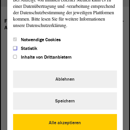
einer Datenübertragung und -verarbeitung entsprechend
der Datenschutzbestimmung der jeweiligen Plattformen
kommen. Bitte lesen Sie für weitere Informationen
Folgende Fraktionen sind im Landtag von Sachsen-
unsere Datenschutzerklärung.
Anhalt vertreten:
Notwendige Cookies
Statistik
Inhalte von Drittanbietern
Ablehnen
Speichern
Alle akzeptieren