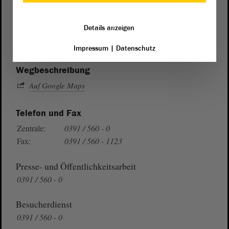
Postanschrift
von Sachsen-Anhalt
Landtag
Details anzeigen
Domplatz 6–9
39104 Magdeburg
Impressum
|
Datenschutz
Wegbeschreibung
Auf Google Maps
Telefon und Fax
Zentrale:
0391 / 560 - 0
Fax:
0391 / 560 - 1123
Presse- und Öffentlichkeitsarbeit
0391 / 560 - 0
Besucherdienst
0391 / 560 - 0