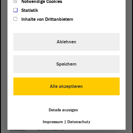
Notwendige Cookies
Statistik
Inhalte von Drittanbietern
Ablehnen
Postanschrift
Speichern
von Sachsen-Anhalt
Landtag
Domplatz 6–9
39104 Magdeburg
Alle akzeptieren
Wegbeschreibung
Auf Google Maps
Details anzeigen
Telefon und Fax
Impressum
|
Datenschutz
Zentrale:
0391 / 560 - 0