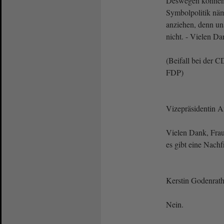
Deswegen können 
Symbolpolitik näml
anziehen, denn un
nicht. - Vielen Da
(Beifall bei der 
FDP)
Vizepräsidentin 
Vielen Dank, Fra
es gibt eine Nachf
Kerstin Godenrat
Nein.