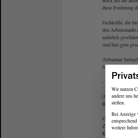
Blick auf die aktu
diese Forderung d
Fachkräfte, die hie
den Arbeitsmarkt
natürlich geschä
sind hier gern ges
(Sebastian Strie
Sie doch nicht et
Privat
- Herr Striegel, da
Wir nutzen C
andere uns he
(Sebastian Strieg
stellen.
Bundeskanzler!)
Bei Anzeige v
Und ich finde es a
entsprechend 
Zahl festzuhalten.
weitere Infor
Kontext gerissene