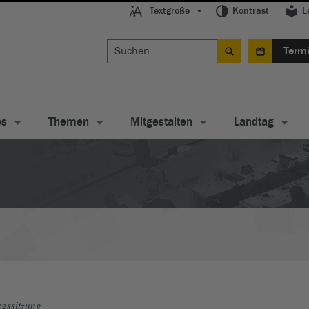
Textgröße
Kontrast
L
Term
es
Themen
Mitgestalten
Landtag
gssitzung