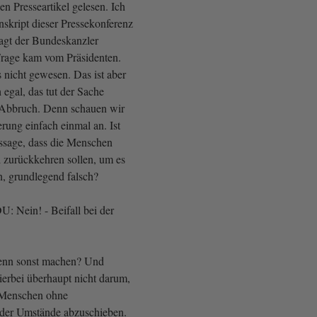
en Presseartikel gelesen. Ich
nskript dieser Pressekonferenz
agt der Bundeskanzler
 Frage kam vom Präsidenten.
es nicht gewesen. Das ist aber
 egal, das tut der Sache
 Abbruch. Denn schauen wir
rung einfach einmal an. Ist
ssage, dass die Menschen
d zurückkehren sollen, um es
, grundlegend falsch?
: Nein! - Beifall bei der
 denn sonst machen? Und
hierbei überhaupt nicht darum,
s Menschen ohne
 der Umstände abzuschieben.