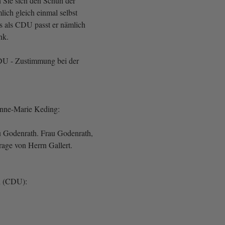
Sie sich den Schuh der
ich gleich einmal selbst
s als CDU passt er nämlich
nk.
CDU - Zustimmung bei der
Anne-Marie Keding:
u Godenrath. Frau Godenrath,
rage von Herrn Gallert.
h (CDU):