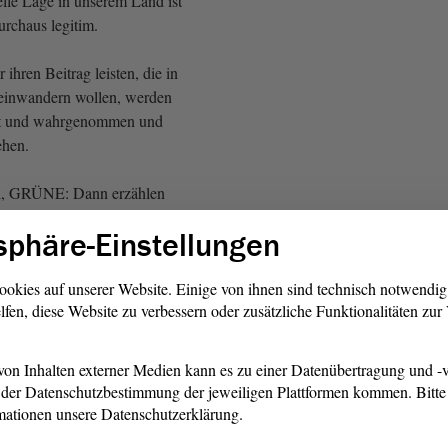
elle Lage in unserem Land ist
urchaus legitim.
r ihren Beitrag leisten, die in
 einwandern wollen, werden
tzt und wahrgenommen und
ehen.
gel, GRÜNE: Dann erzählen
was von 80 %!)
sphäre-Einstellungen
s habe ich auch nicht.
ookies auf unserer Website. Einige von ihnen sind technisch notwendi
lfen, diese Website zu verbessern oder zusätzliche Funktionalitäten zu
el, GRÜNE: Aber Ihr
on Inhalten externer Medien kann es zu einer Datenübertragung und -v
uch lächerlich, sich an dieser
der Datenschutzbestimmung der jeweiligen Plattformen kommen. Bitte 
 Denn das ist ein aus dem
mationen unsere Datenschutzerklärung.
r Satz. Dabei war überhaupt