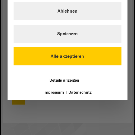
Schicht- und Wechselschichtarbeit eingehen. Das
Ablehnen
wollen wir durch eine Verordnung umsetzen.
Hintergrund ist, dass der § 16 der
Erschwerniszulagenverordnung anzupassen ist.
Deshalb haben wir uns dazu entschlossen, das im
Speichern
Rahmen des Verordnungsverfahrens entsprechend
umzusetzen. - Herzlichen Dank für Ihre
Aufmerksamkeit. - Ich bitte um Überweisung des
Alle akzeptieren
Gesetzentwurfs in den
Ausschuss
für Finanzen.
Details anzeigen
Impressum
|
Datenschutz
Zurück zur Landtagssitzung