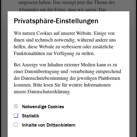
umgesetzt haben. Das verengt jetzt das Thema des
Abstandes mit der Folge, dass wir sagen: Das
Risiko, hier eine Verfassungswidrigkeit zu
Privatsphäre-Einstellungen
produzieren, wollen wir nicht eingehen; deshalb
übernehmen wir das nicht.
Wir nutzen Cookies auf unserer Website. Einige von
ihnen sind technisch notwendig, während andere uns
Ein weiterer Bestandteil des Gesetzentwurfs ist die
helfen, diese Website zu verbessern oder zusätzliche
Funktionalitäten zur Verfügung zu stellen.
Erhöhung des ergänzenden Familienzuschlags.
Dieser soll rückwirkend zum 1. Januar 2026 von
Bei Anzeige von Inhalten externer Medien kann es zu
derzeit 350 € auf 600 € angehoben werden. Für das
einer Datenübertragung und -verarbeitung entsprechend
dritte und jedes weitere berücksichtigungsfähige
der Datenschutzbestimmung der jeweiligen Plattformen
Kind soll die Dynamisierung für die Jahre 2026 bis
kommen. Bitte lesen Sie für weitere Informationen
2028 nicht vorgesehen werden. Zudem sollen die
unsere Datenschutzerklärung.
Anwärtergrundbeträge zum 1. April 2026 sowie
zum 1. März 2027 jeweils um 60 € und zum 1.
Notwendige Cookies
Januar 2028 nochmals um 30 € erhöht werden.
Statistik
Inhalte von Drittanbietern
Lassen Sie mich noch kurz auf das Thema der
entsprechenden Änderungen im Bereich der