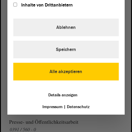
Inhalte von Drittanbietern
Postanschrift
Ablehnen
von Sachsen-Anhalt
Landtag
Domplatz 6–9
Speichern
39104 Magdeburg
Wegbeschreibung
Alle akzeptieren
Auf Google Maps
Telefon und Fax
Details anzeigen
Zentrale:
0391 / 560 - 0
Fax:
0391 / 560 - 1123
Impressum
|
Datenschutz
Presse- und Öffentlichkeitsarbeit
0391 / 560 - 0