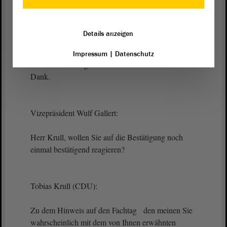
sagen, ich finde, dass wir in Sachsen-Anhalt schon
sehr, sehr gute Initiativen dafür haben und dass es
insgesamt eine gute Zusammenarbeit mit der
Details anzeigen
Suchtbekämpfung gibt, aus der
gesundheitspolitischen Perspektive heraus. Diesen
Impressum
|
Datenschutz
Punkt wollte ich gern noch erwähnt haben. - Vielen
Dank.
Vizepräsident Wulf Gallert:
Herr Krull, wollen Sie auf die Bestätigung noch
einmal bestätigend reagieren?
Tobias Krull (CDU):
Zu dem Hinweis auf den Fachtag den meinen Sie
wahrscheinlich mit dem von Ihnen erwähnten