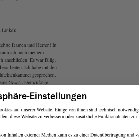
 Linke):
eehrte Damen und Herren! In
 kann ich mich meinem
ch anschließen. Es war fällig,
berarbeiten. Ich habe mit den
chitektenkammer gesprochen,
ieses
Gesetz
. Demzufolge
ie
Fraktion
Die Linke dieses
sphäre-Einstellungen
tragen eine Überweisung an
 Danke für die
ookies auf unserer Website. Einige von ihnen sind technisch notwendi
lfen, diese Website zu verbessern oder zusätzliche Funktionalitäten zu
on Inhalten externer Medien kann es zu einer Datenübertragung und -v