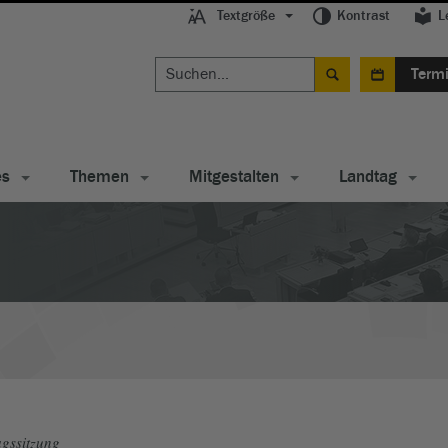
Textgröße
Kontrast
L
Term
es
Themen
Mitgestalten
Landtag
gssitzung