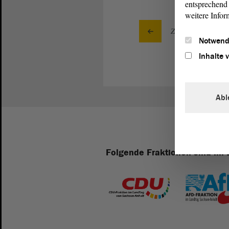
entsprechend 
weitere Infor
Zurück zur Landta
Notwend
Inhalte 
Abl
Folgende Fraktionen sind im 