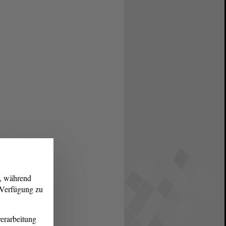
g, während
r Verfügung zu
erarbeitung