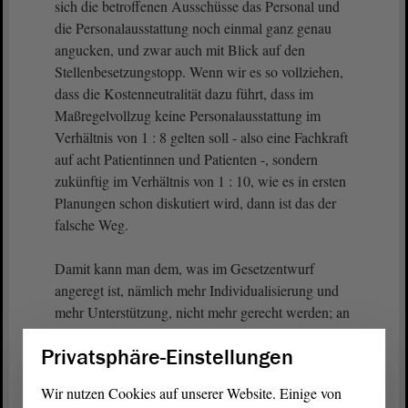
sich die betroffenen Ausschüsse das Personal und
die Personalausstattung noch einmal ganz genau
angucken, und zwar auch mit Blick auf den
Stellenbesetzungstopp. Wenn wir es so vollziehen,
dass die Kostenneutralität dazu führt, dass im
Maßregelvollzug keine Personalausstattung im
Verhältnis von 1 : 8 gelten soll - also eine Fachkraft
auf acht Patientinnen und Patienten -, sondern
zukünftig im Verhältnis von 1 : 10, wie es in ersten
Planungen schon diskutiert wird, dann ist das der
falsche Weg.
Damit kann man dem, was im Gesetzentwurf
angeregt ist, nämlich mehr Individualisierung und
mehr Unterstützung, nicht mehr gerecht werden; an
dieser Stelle müssen wir uns ehrlich machen.
Privatsphäre-Einstellungen
(Beifall bei der Linken)
Wir nutzen Cookies auf unserer Website. Einige von