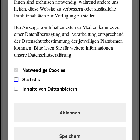
ihnen sind technisch notwendig, während andere uns
Angesichts des aktuellen Vorfalls im
helfen, diese Website zu verbessern oder zusätzliche
Zusammenhang mit dem sogenannten Koks-Arzt
Funktionalitäten zur Verfügung zu stellen.
müssen wir uns auch einmal die Frage stellen, ob
Bei Anzeige von Inhalten externer Medien kann es zu
denn die Zeit für die Rehabilitierungsphase, für die
einer Datenübertragung und -verarbeitung entsprechend
Resozialisierungsphase, die von Sozialarbeiterinnen
der Datenschutzbestimmung der jeweiligen Plattformen
und Sozialarbeitern begleitet wird, tatsächlich
kommen. Bitte lesen Sie für weitere Informationen
angemessen ist. Im bundesweiten Vergleich gilt in
unsere Datenschutzerklärung.
Sachsen-Anhalt an dieser Stelle ein sehr kurzer
Zeitraum. Ich will nicht sagen, dass das, was wir
Notwendige Cookies
mit dem vermeintlichen Koks-Arzt erlebt haben,
tatsächlich hätte verhindert werden können, ob
Statistik
vielleicht eine andere Empfehlung für eine
Inhalte von Drittanbietern
vorzeitige Entlassung hätte gegeben werden
können, wenn man ihn länger begleitet hätte - -
Ablehnen
Präsident Dr. Gunnar Schellenberger:
Speichern
Frau von Angern, der kurze Zeitraum war ein gutes