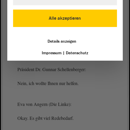
Stichwort.
Alle akzeptieren
Eva von Angern (Die Linke):
Sie haben gar nicht angekündigt, dass ich aufhören
Details anzeigen
soll.
Impressum
|
Datenschutz
Präsident Dr. Gunnar Schellenberger:
Nein, ich wollte Ihnen nur helfen.
Eva von Angern (Die Linke):
Okay. Es gibt viel Redebedarf.