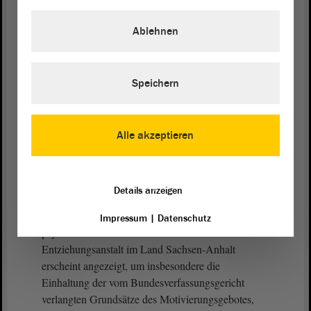
Zudem werden mit dem Entwurf die europäischen
Ablehnen
Datenschutzvorgaben der Richtlinie (EU) 2016/680
umgesetzt sowie ein Akteneinsichtsrecht der
Mitglieder einer Antifolterkommission während der
Besuche der Einrichtungen gesetzlich normiert.
Speichern
Für die Erarbeitung des vorliegenden Entwurfs sind
Behörden sowie Fachinstitutionen aus Bund und
Alle akzeptieren
Land einbezogen worden. Zudem gab es bereits ein
umfangreiches Fachanhörungsverfahren.
Details anzeigen
Eine Neufassung des Gesetzes zur Durchführung
strafrechtsbezogener Unterbringungen in einem
Impressum
|
Datenschutz
psychiatrischen Krankenhaus und in einer
Entziehungsanstalt im Land Sachsen-Anhalt
erscheint angezeigt, um insbesondere die
Einhaltung der vom Bundesverfassungsgericht
verlangten Grundsätze des Motivierungsgebotes,