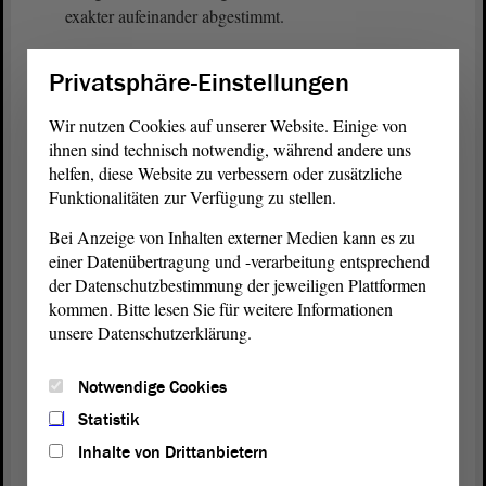
exakter aufeinander abgestimmt.
Meine sehr geehrten Damen und Herren
Privatsphäre-Einstellungen
Abgeordneten! Besonders hervorheben möchte ich,
dass mit dem Entwurf die Bestellung von
Wir nutzen Cookies auf unserer Website. Einige von
Beschäftigten eines beliehenen Trägers zu
ihnen sind technisch notwendig, während andere uns
Verwaltungsvollzugsbeamten und
helfen, diese Website zu verbessern oder zusätzliche
Funktionalitäten zur Verfügung zu stellen.
Verwaltungsvollzugsbeamtinnen in einem
gesonderten Paragrafen geregelt sowie erstmals eine
Bei Anzeige von Inhalten externer Medien kann es zu
Verordnungsermächtigung für das zuständige
einer Datenübertragung und -verarbeitung entsprechend
Ministerium gesetzlich normiert werden soll. Durch
der Datenschutzbestimmung der jeweiligen Plattformen
die Verordnung werden die Anforderungen an die
kommen. Bitte lesen Sie für weitere Informationen
erforderliche Sachkunde und Zuverlässigkeit
unsere Datenschutzerklärung.
einschließlich der für die Prüfung notwendigen
Nachweise sowie der Umfang einer polizeilichen
Notwendige Cookies
Beteiligung im Rahmen der
Statistik
Zuverlässigkeitsprüfung festgelegt und das
Inhalte von Drittanbietern
Verfahren der Bestellung geregelt.