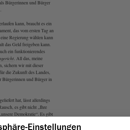
als Bürgerinnen und Bürger
.
erlaufen kann, braucht es ein
lament, das vom ersten Tag an
s eine Regierung wählen kann
lt das Geld freigeben kann.
auch ein funktionierendes
gericht
. All das, meine
 sichern wir mit dieser
für die Zukunft des Landes,
er Bürgerinnen und Bürger in
liefert hat, lässt allerdings
Rausch, es gibt nicht „Ihre
unsere Demokratie“. Es gibt
kratie
.
sphäre-Einstellungen