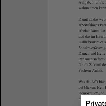
Aufgaben für Sie 
wahrnehmen kann
Damit all das weit
arbeitsfähiges Par
arbeiten kann, da
und das im Hausha
Dafür braucht es 
Landesverfassungs
Damen und Herren,
Parlamentsreform 
für die Zukunft d
Sachsen-Anhalt.
Was die AfD hier ge
tief blicken. Herr 
Demokratie“ und „
nur e i n e
Demo
Privat