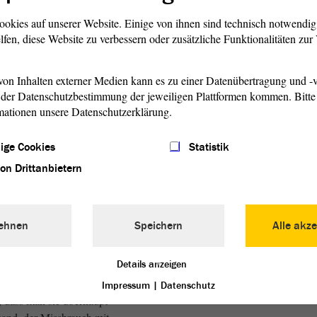
der SPD, bei der Linken und
ookies auf unserer Website. Einige von ihnen sind technisch notwendi
- Zurufe von der AfD)
lfen, diese Website zu verbessern oder zusätzliche Funktionalitäten zu
undgesetz. Wenn Sie eine
e
wollen, dann stehen Sie
on Inhalten externer Medien kann es zu einer Datenübertragung und -v
der Datenschutzbestimmung der jeweiligen Plattformen kommen. Bitte 
ndgesetzes.
mationen unsere Datenschutzerklärung.
ige Cookies
Statistik
an seine Haltung zur
von Drittanbietern
mokratischen Grundordnung
ehnen
Speichern
Alle akze
ruf)
Details anzeigen
Herren! Wir regeln mit
reform Dinge, von denen wir
Impressum
|
Datenschutz
, dass man sie überhaupt