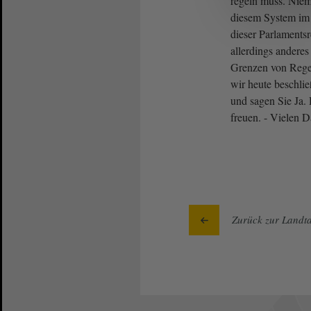
regeln muss. Niem
diesem System im 
dieser Parlaments
allerdings anderes 
Grenzen von Regel
wir heute beschli
und sagen Sie Ja.
freuen. - Vielen 
Zurück zur Landta