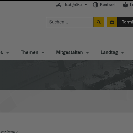
Textgröße
Kontrast
L
Term
es
Themen
Mitgestalten
Landtag
gssitzung