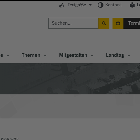
Textgröße
Kontrast
L
Term
es
Themen
Mitgestalten
Landtag
gssitzung