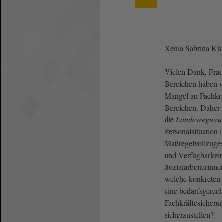
Xenia Sabrina K
Vielen Dank, Frau 
Bereichen haben w
Mangel an Fachkrä
Bereichen. Daher 
die
Landesregier
Personalsituation 
Maßregelvollzuges
und Verfügbarkeit 
Sozialarbeiterinne
welche konkreten
eine bedarfsgerech
Fachkräftesicheru
sicherzustellen?