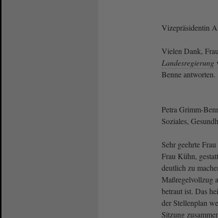
Vizepräsidentin 
Vielen Dank, Frau
Landesregierung
w
Benne antworten.
Petra Grimm-Benne
Soziales, Gesundhe
Sehr geehrte Frau 
Frau Kühn, gestatt
deutlich zu mache
Maßregelvollzug a
betraut ist. Das h
der Stellenplan w
Sitzung zusammen