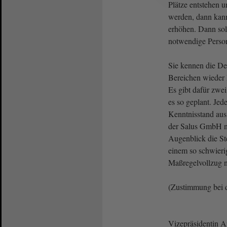
Plätze entstehen u
werden, dann kann
erhöhen. Dann sol
notwendige Person
Sie kennen die De
Bereichen wieder 
Es gibt dafür zwe
es so geplant. Jed
Kenntnisstand aus
der Salus GmbH ni
Augenblick die Ste
einem so schwier
Maßregelvollzug ni
(Zustimmung bei 
Vizepräsidentin 