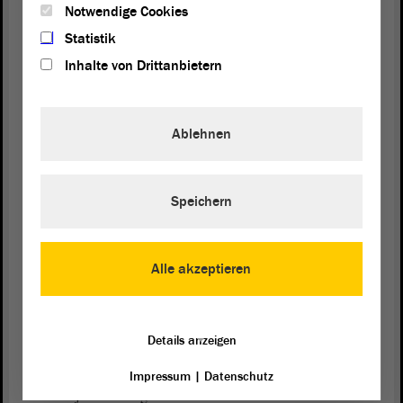
Notwendige Cookies
Statistik
Wulf Gallert (Die Linke):
Inhalte von Drittanbietern
Also, Herr Pott, ich bin jetzt am Ende des Tages
tatsächlich total verwirrt. Sie haben im Grunde
Ablehnen
genommen am Anfang Ihrer Rede die Aussage
kritisiert, wir brauchen mehr Personal, und am Ende
Ihrer Rede haben Sie genau begründet, warum
diese Forderung richtig ist,
Speichern
(Stefan Gebhardt, Die Linke, lacht)
Alle akzeptieren
nämlich indem Sie gesagt haben: Das lässt sich
nicht digitalisieren, weil man den
Ermessensspielraum im Einzelfall beurteilen muss.
Details anzeigen
Das ist das, was ich aus Ihrer Rede verstanden
habe. Deswegen erklären Sie mir doch einmal, wie
Impressum
|
Datenschutz
Sie jetzt sozusagen diese