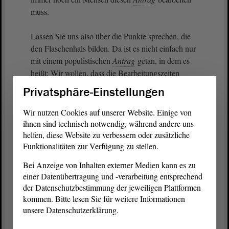
muss.
Lassen Sie uns also über die Punkte sprechen, die
den Flaschenhals bilden. Da ist es nicht einfach nur
mit einem populistischen
Antrag
getan, in dem es
heißt: Wir wollen, dass die Bearbeitungszeiten
kürzer werden. Dann muss man auch sagen, wie.
Privatsphäre-Einstellungen
Und genau darüber werden wir im
Ausschuss
diskutieren. - Ich bedanke mich für die
Wir nutzen Cookies auf unserer Website. Einige von
Aufmerksamkeit.
ihnen sind technisch notwendig, während andere uns
helfen, diese Website zu verbessern oder zusätzliche
Funktionalitäten zur Verfügung zu stellen.
(Beifall bei der FDP)
Bei Anzeige von Inhalten externer Medien kann es zu
einer Datenübertragung und -verarbeitung entsprechend
Vizepräsidentin Anne-Marie Keding:
der Datenschutzbestimmung der jeweiligen Plattformen
kommen. Bitte lesen Sie für weitere Informationen
Vielen Dank, Herr Pott. - Es gibt eine Nachfrage
unsere Datenschutzerklärung.
von Herrn Gallert. Herr Gallert, bitte schön.