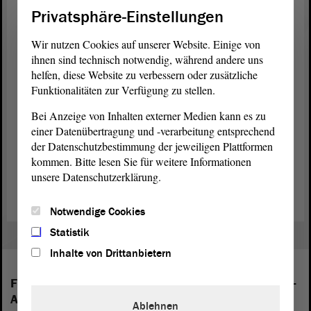
Privatsphäre-Einstellungen
sollte das auch schnell machen. Deswegen sprechen
wir uns für eine Ausschussüberweisung aus und
Wir nutzen Cookies auf unserer Website. Einige von
werden uns dort dementsprechend mit dem Thema
ihnen sind technisch notwendig, während andere uns
beschäftigen. Die Wichtigkeit steht außer Frage. -
helfen, diese Website zu verbessern oder zusätzliche
Vielen Dank.
Funktionalitäten zur Verfügung zu stellen.
Bei Anzeige von Inhalten externer Medien kann es zu
einer Datenübertragung und -verarbeitung entsprechend
der Datenschutzbestimmung der jeweiligen Plattformen
kommen. Bitte lesen Sie für weitere Informationen
Zurück zur Landtagssitzung
unsere Datenschutzerklärung.
Notwendige Cookies
Statistik
Inhalte von Drittanbietern
Folgende Fraktionen sind im Landtag von Sachsen-
Anhalt vertreten:
Ablehnen