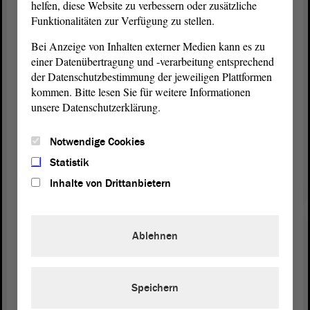
zustimmen?)
helfen, diese Website zu verbessern oder zusätzliche
Funktionalitäten zur Verfügung zu stellen.
Auch, dass Sie in Punkt 4 den ÖPNV erwähnen.
Bei Anzeige von Inhalten externer Medien kann es zu
Aber dann müssten wir das ÖPNV-
Gesetz
einer Datenübertragung und -verarbeitung entsprechend
wiederum anfassen und auch wieder Anträge für
der Datenschutzbestimmung der jeweiligen Plattformen
den Haushalt einbringen. Wir sehen hier eine gute
kommen. Bitte lesen Sie für weitere Informationen
Absicht, aber leider ist das so unverbindlich, dass es
unsere Datenschutzerklärung.
der
Koalition
leicht gemacht wird, diesen
Antrag
abzulehnen.
Notwendige Cookies
Statistik
Zudem wäre es schön gewesen, wenn Sie bei den
Inhalte von Drittanbietern
Gewerbetreibenden nicht nur die Hotels und
Gaststätten genannt hätten, sondern eben auch
Reiseanbieter die sind manchmal nicht klein , die
Ablehnen
man beteiligen könnte. - Geehrte Damen und
Herren, ich danke für Ihre Aufmerksamkeit.
Speichern