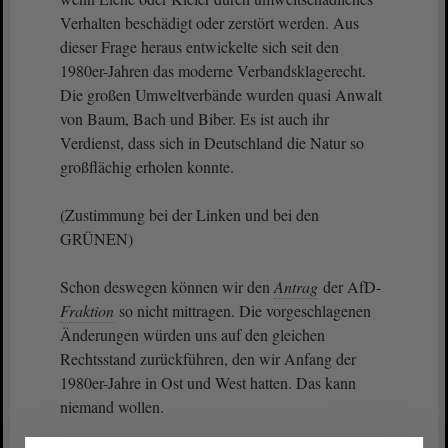
Verhalten beschädigt oder zerstört werden. Aus
dieser Frage heraus entwickelte sich seit den
1980er-Jahren das moderne Verbandsklagerecht.
Die großen Umweltverbände wurden quasi Anwalt
von Baum, Bach und Biber. Es ist auch ihr
Verdienst, dass sich in Deutschland die Natur so
großflächig erholen konnte.
(Zustimmung bei der Linken und bei den
GRÜNEN)
Schon deswegen können wir den
Antrag
der AfD-
Fraktion
so nicht mittragen. Die vorgeschlagenen
Änderungen würden uns auf den gleichen
Rechtsstand zurückführen, den wir Anfang der
1980er-Jahre in Ost und West hatten. Das kann
niemand wollen.