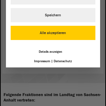
außerordentlichem öffentlichem Interesse muss es
Einschränkungen des Klagerechts geben. Ich bitte
deshalb, über den
Antrag
zu beraten, und beantrage
Speichern
eine Überweisung in den Rechtsausschuss des
Hohen Hauses. - Herzlichen Dank.
Alle akzeptieren
Details anzeigen
Zurück zur Landtagssitzung
Impressum
|
Datenschutz
Folgende Fraktionen sind im Landtag von Sachsen-
Anhalt vertreten: