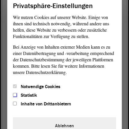
Ja, das Verbandsklagerecht ist manchmal
Privatsphäre-Einstellungen
unbequem. Ich glaube, jeder kennt ein V-Vorhaben
in seinem
Wahlkreis
, das aufgrund einer seltenen
Wir nutzen Cookies auf unserer Website. Einige von
Tier- oder Pflanzenart irgendwann umgeplant
ihnen sind technisch notwendig, während andere uns
werden musste und bei dem Umweltverbände in
helfen, diese Website zu verbessern oder zusätzliche
Funktionalitäten zur Verfügung zu stellen.
ihrem Klageverfahren durchaus erfolgreich waren.
Bei Anzeige von Inhalten externer Medien kann es zu
Dass die Nordverlängerung der A 14 noch immer
einer Datenübertragung und -verarbeitung entsprechend
nicht fertig ist, liegt auch an den wiederholten
der Datenschutzbestimmung der jeweiligen Plattformen
Klagen gegen Teilstücke. Beim Bau von Wind-
kommen. Bitte lesen Sie für weitere Informationen
oder Solaranlagen oder neuen Stromleitungen lässt
unsere Datenschutzerklärung.
sich immer wieder erleben, wie Klimaschutz und
lokaler Naturschutz im Konflikt stehen. An dieser
Notwendige Cookies
Stelle sind sich auch oft die Verbände nicht einig.
Statistik
Auf die holzschnitzartige Art der AfD wird sich das
Inhalte von Drittanbietern
aber nicht lösen lassen.
Ich glaube schon, dass das Verbandsklagerecht eine
Ablehnen
Weiterentwicklung braucht. Beim Vorliegen von