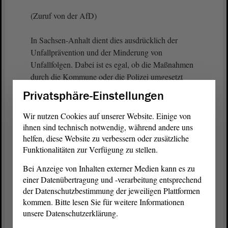
(Zuruf von der AfD)
In Sachsen-Anhalt dient dies ausdrücklich der
Unfallprävention und der Minderung von
Unfallfolgen. Dabei ist es egal, ob die Maßnahmen
durch die Kommune oder die Polizei umgesetzt
werden.
Privatsphäre-Einstellungen
(Zuruf von der AfD)
Wir nutzen Cookies auf unserer Website. Einige von
ihnen sind technisch notwendig, während andere uns
Geschwindigkeitskontrollen finden dort statt, wo es
helfen, diese Website zu verbessern oder zusätzliche
Funktionalitäten zur Verfügung zu stellen.
häufig zu Unfällen kommt. Das ist hier mehrfach
dargestellt worden. Fiskalische Erwägungen sind
Bei Anzeige von Inhalten externer Medien kann es zu
dabei ausdrücklich ausgeschlossen.
einer Datenübertragung und -verarbeitung entsprechend
der Datenschutzbestimmung der jeweiligen Plattformen
Schlussendlich lohnt sich auch bei diesem
kommen. Bitte lesen Sie für weitere Informationen
missglückten
Antrag
ein Blick ins europäische
unsere Datenschutzerklärung.
Ausland. Dort zeigt sich, dass Radar-Warn-Apps