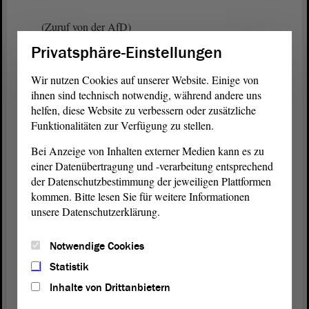
(Zuruf von der AfD)
Privatsphäre-Einstellungen
Dahinter verbirgt sich das Motto „Systematische
Schwächung staatlicher Autorität“. Die AfD
Wir nutzen Cookies auf unserer Website. Einige von
behauptet, der Staat würde abzocken, wenn er
ihnen sind technisch notwendig, während andere uns
ahndet. Das ist eine gefährliche Anti-Staat-
helfen, diese Website zu verbessern oder zusätzliche
Funktionalitäten zur Verfügung zu stellen.
Propaganda, die das Vertrauen in unsere
demokratischen Institutionen untergräbt.
Bei Anzeige von Inhalten externer Medien kann es zu
einer Datenübertragung und -verarbeitung entsprechend
(Beifall bei der Linken - Unruhe bei der AfD)
der Datenschutzbestimmung der jeweiligen Plattformen
kommen. Bitte lesen Sie für weitere Informationen
Wir brauchen statt Populismus mehr Investitionen in
unsere Datenschutzerklärung.
die Verkehrsstruktur, bessere Kontrollen sowie
präventive Maßnahmen wie Verkehrserziehung und
Notwendige Cookies
technische Innovationen.
Statistik
Inhalte von Drittanbietern
(Zuruf von Frank Otto Lizureck, AfD)