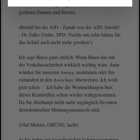
heute diesen
Antrag
eingebracht, meine sehr
geehrten Damen und Herren.
(Beifall bei der AfD - Zurufe von der AfD: Jawohl!
- Dr. Falko Grube, SPD: Nachts um zehn hätten Sie
das Schild auch nicht mehr gesehen!)
Ich sage Ihnen ganz ehrlich: Wenn Ihnen das mit
der Verkehrssicherheit wirklich wichtig wäre, dann
würden Sie unserem
Antrag
zustimmen oder ihn
zumindest in den
Ausschuss
überweisen. Ich weiß
jetzt schon Ich habe die Wortmeldungen hier,
dieses Reinbrüllen schon wieder wahrgenommen.
Da Sie überhaupt nicht mehr zugänglich für einen
demokratischen Meinungsaustausch sind,
(Olaf Meister, GRÜNE, lacht)
da Sie lieber mit irgendwelchen Scheinargumenten