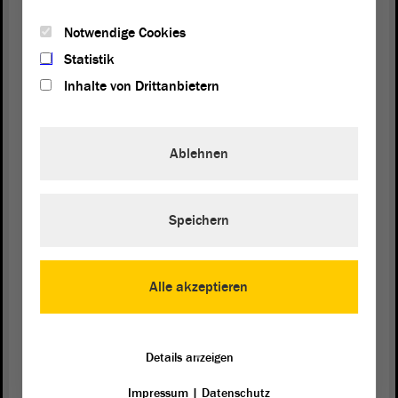
Ortsausgang Dodendorf.
Notwendige Cookies
(Zuruf: Ja! - Susan Sziborra-Seidlitz, GRÜNE:
Statistik
Verkehrsregeln gelten trotzdem!))
Inhalte von Drittanbietern
Als also kein Mensch mehr auf der Straße war,
wurde ich geblitzt, und das - jetzt kommt’s; ich habe
Ablehnen
es schon einmal erzählt - auch noch zu Unrecht.
Denn es sind Abstände zu gewährleisten vor
Ortsausgangsschildern und diese wurden an der
Stelle unterschritten.
Speichern
Wissen Sie, wie viele Leute das nicht wissen und
keine Verkehrsrechtsschutzversicherung haben, die
Alle akzeptieren
keinen Anwalt beauftragen können, sondern die
einen Bußgeldbescheid bekommen und den einfach
fressen und akzeptieren und vielleicht sogar den
Details anzeigen
Führerschein verlieren? - Es sind nicht wenige.
Dagegen wollen wir angehen. Darum haben wir
Impressum
|
Datenschutz