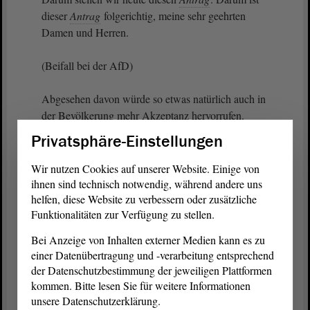
dieser
Antrag
folgerichtig, meine sehr geehrten
Damen und Herren.
(Beifall bei der AfD)
Abgesehen davon würde so etwas natürlich auch in
der Bevölkerung mehr Akzeptanz hervorrufen.
Denn die Leute würden begreifen: Alles klar, hier
Privatsphäre-Einstellungen
ist eine Gefahrenstelle und diese Gefahrenstelle
muss gesichert werden. Das heißt, ich muss die
Wir nutzen Cookies auf unserer Website. Einige von
Geschwindigkeit verringern.
ihnen sind technisch notwendig, während andere uns
helfen, diese Website zu verbessern oder zusätzliche
Funktionalitäten zur Verfügung zu stellen.
Aber wie sieht es denn in der Realität aus? Wo
stehen denn Blitzer oftmals? Ich meine, das haben
Bei Anzeige von Inhalten externer Medien kann es zu
wir doch alle selbst schon erlebt. Ich selbst wurde
einer Datenübertragung und -verarbeitung entsprechend
schon geblitzt - ich habe es, denke ich, schon
der Datenschutzbestimmung der jeweiligen Plattformen
einmal erzählt - nachts um halb zehn, als ich von
kommen. Bitte lesen Sie für weitere Informationen
einer Landtagssitzung gekommen bin. Das war am
unsere Datenschutzerklärung.