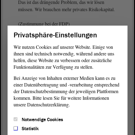
Das ist das drängende Problem, das wir lösen
müssen. Wir brauchen mehr privates Risikokapital.
(Zustimmung bei der FDP)
Privatsphäre-Einstellungen
Insofern ist aber auch die Bemühung des
Wirtschaftsministers genau richtig, dass wir schauen
Wir nutzen Cookies auf unserer Website. Einige von
müssen, wie wir Investitionen nach Sachsen-Anhalt
ihnen sind technisch notwendig, während andere uns
kriegen, und zwar privat finanzierte Investitionen.
helfen, diese Website zu verbessern oder zusätzliche
Funktionalitäten zur Verfügung zu stellen.
Deshalb ist es richtig, dass wir an den
Rahmenbedingungen arbeiten, die diesen Standort
Bei Anzeige von Inhalten externer Medien kann es zu
wertvoller machen. Deshalb war auch die
einer Datenübertragung und -verarbeitung entsprechend
Ansiedlung von Intel ein richtiges Thema. Deshalb
der Datenschutzbestimmung der jeweiligen Plattformen
standen wir auch dahinter, dass wir es machen, weil
kommen. Bitte lesen Sie für weitere Informationen
genau das mit dem Thema Innovation verbunden
unsere Datenschutzerklärung.
ist.
Notwendige Cookies
Das heißt, wenn man die Dinge zu Ende denkt,
Statistik
dann muss man immer wissen, es wird nicht der