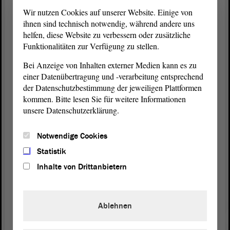
nicht nur um finanzielle Hilfen, sondern auch um
Wir nutzen Cookies auf unserer Website. Einige von
praktische Unterstützung: von der Energieberatung
ihnen sind technisch notwendig, während andere uns
bis hin zur Begleitung bei Sanierungsmaßnahmen.
helfen, diese Website zu verbessern oder zusätzliche
Mit einem sozialen Wohnungsbau, der auf
Funktionalitäten zur Verfügung zu stellen.
Klimaschutz und Klimaanpassung ausgerichtet ist,
Bei Anzeige von Inhalten externer Medien kann es zu
würden wir einen wichtigen Schritt gehen. Das darf
einer Datenübertragung und -verarbeitung entsprechend
keine soziale Frage sein.
der Datenschutzbestimmung der jeweiligen Plattformen
kommen. Bitte lesen Sie für weitere Informationen
(Zustimmung bei den GRÜNEN)
unsere Datenschutzerklärung.
Ich finde es gut abschließender Satz , wenn wir
Notwendige Cookies
uns im
Ausschuss
einmal diesen Fragen der
wohnungslosen Menschen widmen. Ich kann mich
Statistik
gar nicht erinnern, dass das in diesem
Landtag
Inhalte von Drittanbietern
einmal ein großes Thema war oder intensiv in
einem Fachgespräch oder so bearbeitet wurde,
jedenfalls nicht in unserem
Ausschuss
.
Ablehnen
(Zuruf: Doch!)