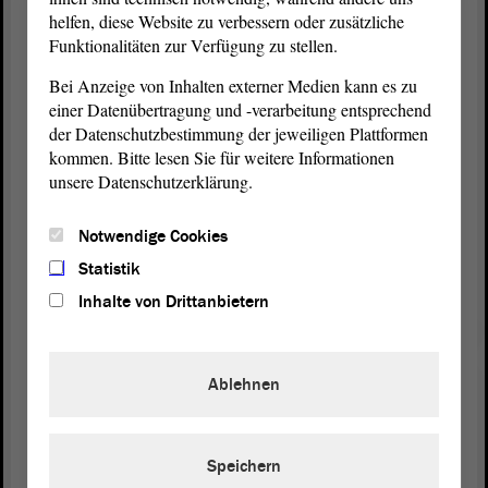
können. Damit würden wir insbesondere für die
helfen, diese Website zu verbessern oder zusätzliche
privaten Forstwirtschaftsbetriebe eine
Funktionalitäten zur Verfügung zu stellen.
Einkommensmöglichkeit schaffen, sodass sie auf
Bei Anzeige von Inhalten externer Medien kann es zu
ihren Flächen den Waldumbau finanzieren können.
einer Datenübertragung und -verarbeitung entsprechend
der Datenschutzbestimmung der jeweiligen Plattformen
Natürlich muss der Kleinstprivatwald gefördert
kommen. Bitte lesen Sie für weitere Informationen
werden. Da ist tatsächlich noch eine Lücke, die wir
unsere Datenschutzerklärung.
anpacken müssen. Wir müssen die
Kleinstwaldbesitzer ansprechen und sie in
Notwendige Cookies
Forstbetriebsgemeinschaften kriegen, damit auch ihr
Wald für die Zukunft gerüstet werden kann.
Statistik
Inhalte von Drittanbietern
(Zustimmung von Dorothea Frederking, GRÜNE,
und von Wolfgang Aldag, GRÜNE)
Ablehnen
Das hilft uns nachhaltig wirtschaftlich und bringt
auch etwas für die Natur. - Vielen Dank.
Speichern