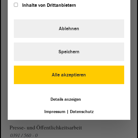
Inhalte von Drittanbietern
Postanschrift
Ablehnen
von Sachsen-Anhalt
Landtag
Domplatz 6–9
Speichern
39104 Magdeburg
Wegbeschreibung
Alle akzeptieren
Auf Google Maps
Telefon und Fax
Details anzeigen
Zentrale:
0391 / 560 - 0
Fax:
0391 / 560 - 1123
Impressum
|
Datenschutz
Presse- und Öffentlichkeitsarbeit
0391 / 560 - 0