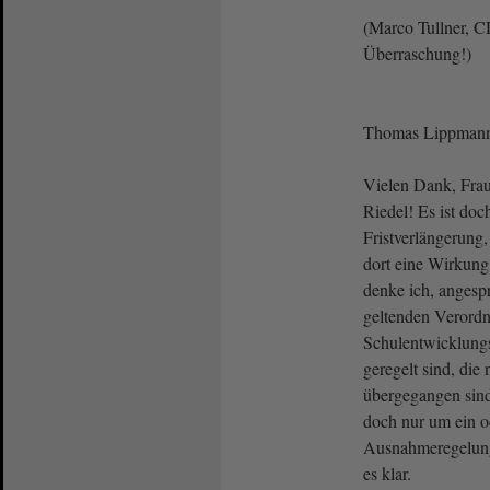
(Marco Tullner, C
Überraschung!)
Thomas Lippmann
Vielen Dank, Frau 
Riedel! Es ist doc
Fristverlängerung, 
dort eine Wirkung 
denke ich, angespr
geltenden Verord
Schulentwicklung
geregelt sind, die 
übergegangen sind.
doch nur um ein o
Ausnahmeregelung
es klar.