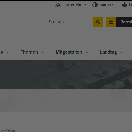
Textgröße
Kontrast
L
Term
es
Themen
Mitgestalten
Landtag
gssitzung