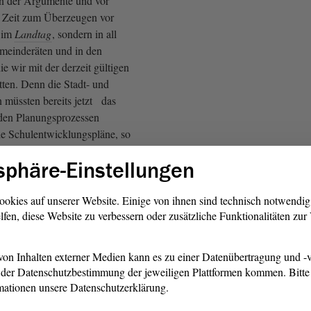
 der Argumente und vor
h Zeit zum Überzeugen vor
r im
Landtag
, sondern in all
meinderäten und in den
ie wir mit der derzeit gültigen
tten. Denn die Stadt- und
 müssten bereits jetzt das
den Planungsprozessen
e Schulentwicklungspläne, so
s
Gesetz
bestimmt, am 1.
sphäre-Einstellungen
ft treten sollen.
nde Moratorium verschafft
ookies auf unserer Website. Einige von ihnen sind technisch notwendi
lfen, diese Website zu verbessern oder zusätzliche Funktionalitäten zu
 Zeit, ein regional
flexibles Grundgerüst zu
dnung zur
on Inhalten externer Medien kann es zu einer Datenübertragung und -v
splanung aus dem Jahr 2022
der Datenschutzbestimmung der jeweiligen Plattformen kommen. Bitte 
ahmen zu, die wir jetzt
mationen unsere Datenschutzerklärung.
äre eine Antwort auf die Frage