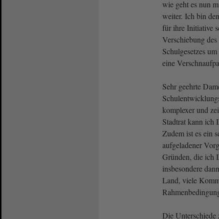
wie geht es nun m
weiter. Ich bin de
für ihre Initiative
Verschiebung des I
Schulgesetzes um
eine Verschnaufp
Sehr geehrte Dam
Schulentwicklungs
komplexer und zei
Stadtrat kann ich 
Zudem ist es ein 
aufgeladener Vorg
Gründen, die ich I
insbesondere dann
Land, viele Komm
Rahmenbedingunge
Die Unterschiede