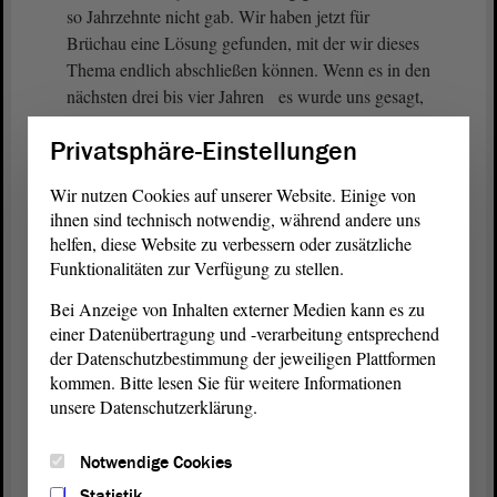
so Jahrzehnte nicht gab. Wir haben jetzt für
Brüchau eine Lösung gefunden, mit der wir dieses
Thema endlich abschließen können. Wenn es in den
nächsten drei bis vier Jahren es wurde uns gesagt,
so lange werde es noch dauern erledigt ist, wird
Privatsphäre-Einstellungen
das Ergebnis sein, dass es keine weiteren Einträge
in die Umwelt geben wird. Ich glaube, das ist das
Wir nutzen Cookies auf unserer Website. Einige von
Hauptthema für die Menschen vor Ort.
ihnen sind technisch notwendig, während andere uns
helfen, diese Website zu verbessern oder zusätzliche
Deswegen bitte ich darum, auch bei allem
Funktionalitäten zur Verfügung zu stellen.
Verständnis für einzelne Abgeordnete, die dazu
Bei Anzeige von Inhalten externer Medien kann es zu
richtiger-weise immer wieder Fragen gestellt haben,
einer Datenübertragung und -verarbeitung entsprechend
die rechtliche Lage und das Ergebnis zu betrachten.
der Datenschutzbestimmung der jeweiligen Plattformen
kommen. Bitte lesen Sie für weitere Informationen
Das ist ein Ergebnis bzw. eine Variante, die so vor
unsere Datenschutzerklärung.
einigen Jahren noch nicht zur Verfügung stand.
Hierbei ging es ausschließlich darum, was rechtlich
Notwendige Cookies
zu genehmigen ist und was nicht. Und es wurde
vollumfänglich geprüft. Deshalb glaube ich, dass
Statistik