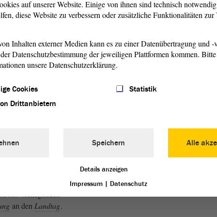
ookies auf unserer Website. Einige von ihnen sind technisch notwendi
Schulgeldfreiheit im Bereich
lfen, diese Website zu verbessern oder zusätzliche Funktionalitäten zu
 interministerielle
g für die Schulgeldfreiheit in
en Gesundheitsberufen sowie
on Inhalten externer Medien kann es zu einer Datenübertragung und -v
der Datenschutzbestimmung der jeweiligen Plattformen kommen. Bitte 
Rahmenbedingungen zur
mationen unsere Datenschutzerklärung.
ildungsvergütungen und
 Tarifparteien durch die
ige Cookies
Statistik
von Drittanbietern
s befasste sich in der 51.
i 2025 erstmals mit dem
barte einen erneuten Aufruf
ehnen
Speichern
Alle akze
 am 25. Juni 2025. In dieser
 Thematik abschließend
Details anzeigen
chuss
empfiehlt mit 9 : 3 : 0
hnung des Antrages mit der
Impressum
|
Datenschutz
 8/5669 vorliegenden
ung
an den
Landtag
.