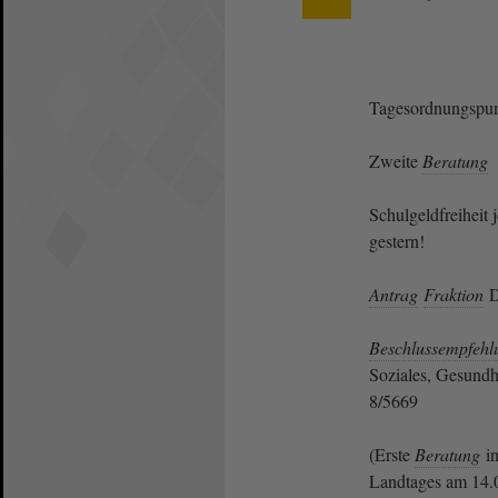
Tagesordnungspun
Zweite
Beratung
Schulgeldfreiheit j
gestern!
Antrag
Fraktion
D
Beschlussempfehl
Soziales, Gesundhe
8/5669
(Erste
Beratung
in
Landtages am 14.