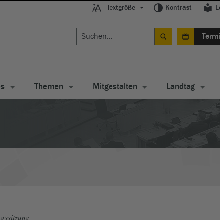
Textgröße
Kontrast
L
Term
es
Themen
Mitgestalten
Landtag
gssitzung