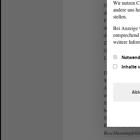
Wir nutzen C
Grundlage für die 
andere uns he
der Podologie, eine
stellen.
Finanzierungslösun
den therapeutisch
Bei Anzeige v
entsprechend 
die Prüfung der 
weitere Infor
Zahlung von Ausb
Gespräche mit den
Notwend
Landesregierung
.
Inhalte 
Der Sozialausschus
Sitzung am 28. Ma
Antrag
und verein
Abl
in der 52. Sitzung
Sitzung wurde die
beraten. Der
Auss
Stimmen die Able
Ihnen in der Drs.
Beschlussempfehl