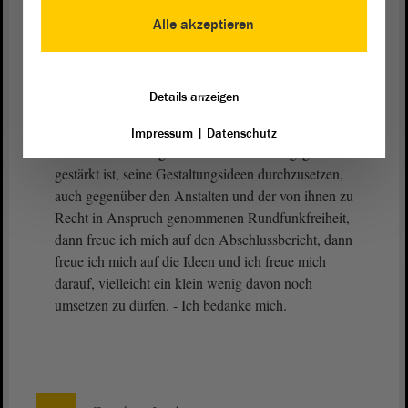
auseinandergeschaltet wird. Brandenburg und
Alle akzeptieren
Berlin hatten eine Zeit von 60 Minuten vorgegeben.
Auch das ist eine Befugnis des Gesetzgebers.
Details anzeigen
Wenn die
Enquete-Kommission
in dem
Bewusstsein arbeitet, dass der Gesetzgeber durch
Impressum
|
Datenschutz
diese Entscheidung des Bundesverfassungsgerichts
gestärkt ist, seine Gestaltungsideen durchzusetzen,
auch gegenüber den Anstalten und der von ihnen zu
Recht in Anspruch genommenen Rundfunkfreiheit,
dann freue ich mich auf den Abschlussbericht, dann
freue ich mich auf die Ideen und ich freue mich
darauf, vielleicht ein klein wenig davon noch
umsetzen zu dürfen. - Ich bedanke mich.