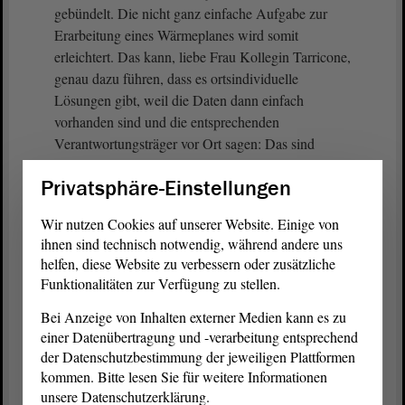
gebündelt. Die nicht ganz einfache Aufgabe zur
Erarbeitung eines Wärmeplanes wird somit
erleichtert. Das kann, liebe Frau Kollegin Tarricone,
genau dazu führen, dass es ortsindividuelle
Lösungen gibt, weil die Daten dann einfach
vorhanden sind und die entsprechenden
Verantwortungsträger vor Ort sagen: Das sind
unsere Daten, das sind unsere Bedingungen, wir
Privatsphäre-Einstellungen
bauen unsere Wärmeplanung in dieser und jener
Form um. Das spart also Zeit, Kosten, Nerven und
Wir nutzen Cookies auf unserer Website. Einige von
vereinfacht die Erstellung von Wärmeplänen
ihnen sind technisch notwendig, während andere uns
erheblich. Deswegen an dieser Stelle mein
helfen, diese Website zu verbessern oder zusätzliche
ausdrücklicher Dank und mein Lob für diese Arbeit
Funktionalitäten zur Verfügung zu stellen.
der LENA und all denjenigen in der LENA, die an
Bei Anzeige von Inhalten externer Medien kann es zu
dieser Arbeit beteiligt sind.
einer Datenübertragung und -verarbeitung entsprechend
der Datenschutzbestimmung der jeweiligen Plattformen
(Zustimmung von Katrin Gensecke, SPD)
kommen. Bitte lesen Sie für weitere Informationen
unsere Datenschutzerklärung.
Dass kommunale Wärmeplanung funktionieren