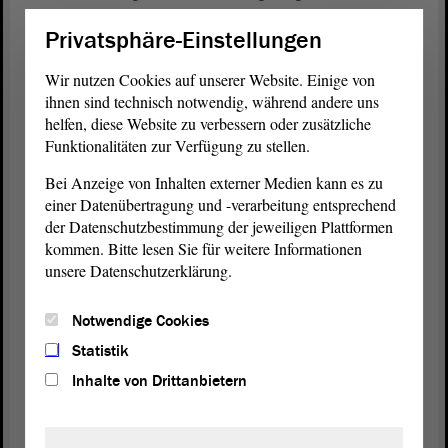
bündelt Informationen, es gibt eine Richtung vor,
Privatsphäre-Einstellungen
aber es ist kein Zwangsinstrument. Es schreibt nicht
vor, dass morgen jedes Haus an ein Wärmenetz
Wir nutzen Cookies auf unserer Website. Einige von
angeschlossen werden muss. Es zwingt niemanden,
ihnen sind technisch notwendig, während andere uns
eine bestimmte Technologie zu nutzen. Es schafft
helfen, diese Website zu verbessern oder zusätzliche
Orientierung und diese Orientierung ist wichtig.
Funktionalitäten zur Verfügung zu stellen.
Aber am Ende müssen die Bürgerinnen und Bürger
Bei Anzeige von Inhalten externer Medien kann es zu
selbst entscheiden können, welchen Weg sie gehen
einer Datenübertragung und -verarbeitung entsprechend
wollen.
der Datenschutzbestimmung der jeweiligen Plattformen
kommen. Bitte lesen Sie für weitere Informationen
Und noch etwas: Wir werben für eine Haltung der
unsere Datenschutzerklärung.
Offenheit gegenüber regional unterschiedlichen
Lösungen. Sachsen-Anhalt ist vielfältig. Im Harz
Notwendige Cookies
sieht die Energieversorgung anders aus als in der
Altmark. Dessau hat andere Voraussetzungen als
Statistik
Stendal, Halle andere als Wernigerode. Diese
Inhalte von Drittanbietern
Unterschiede sind kein Nachteil, sie sind eine
Stärke; denn sie ermöglichen maßgeschneiderte
Lösungen. Genau das ist der liberale Ansatz: