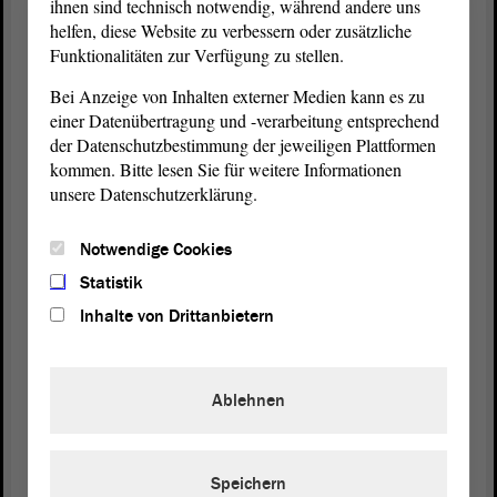
ihnen sind technisch notwendig, während andere uns
(Zustimmung bei der Linken - Zuruf von Oliver
helfen, diese Website zu verbessern oder zusätzliche
Kirchner, AfD)
Funktionalitäten zur Verfügung zu stellen.
Bei Anzeige von Inhalten externer Medien kann es zu
Jetzt kommen wir zu der 5-%-Geschichte. Ich will
einer Datenübertragung und -verarbeitung entsprechend
hier kurz den Faktencheck darlegen. Ich habe
der Datenschutzbestimmung der jeweiligen Plattformen
gesagt, die erste Politikerin in der Bundesrepublik
kommen. Bitte lesen Sie für weitere Informationen
Deutschland, die davon ausgegangen ist, dass man
unsere Datenschutzerklärung.
5 % für Militärausgaben leisten muss, war Frau
Weidel. Das möchte ich Ihnen jetzt noch einmal
Notwendige Cookies
vorlesen, Herr Scharfenort - ich weiß nicht, wo er
ist, er guckt wahrscheinlich selber nach. Alice
Statistik
Weidel sagte bei „Berlin direkt“ am 12. Januar
Inhalte von Drittanbietern
2025:
„Es wurde viel zu wenig gemacht. […] Man muss
erst den Bedarf ausrechnen und dann können wir
Ablehnen
weiterreden. Ich kann Ihnen sagen, aufgrund des
Investitionsstaus [..] über die letzten 20, 30 Jahre
[…], dass die Jahresausgaben relativ gesehen zum
Speichern
Bruttoinlandsprodukt sogar möglicherweise höher