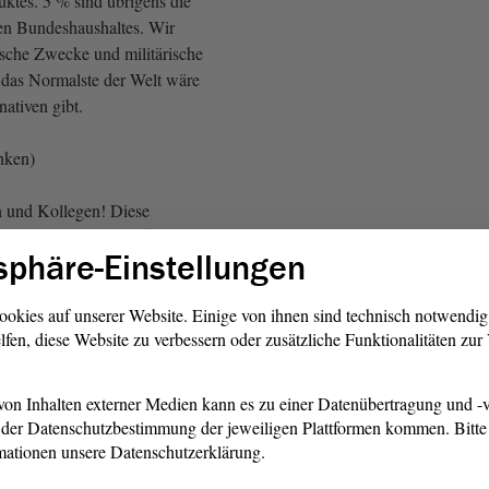
uktes. 5 % sind übrigens die
en Bundeshaushaltes. Wir
ische Zwecke und militärische
s das Normalste der Welt wäre
nativen gibt.
inken)
n und Kollegen! Diese
 dringend notwendig. Über
sphäre-Einstellungen
 müssen wir diskutieren, um
 nicht in die nächste
rsinken.
ookies auf unserer Website. Einige von ihnen sind technisch notwendi
lfen, diese Website zu verbessern oder zusätzliche Funktionalitäten zu
inken)
on Inhalten externer Medien kann es zu einer Datenübertragung und -v
ne neue Etappe. Die meisten
der Datenschutzbestimmung der jeweiligen Plattformen kommen. Bitte 
es wissen. Es gibt einen
mationen unsere Datenschutzerklärung.
 zur Wehrpflicht - einen