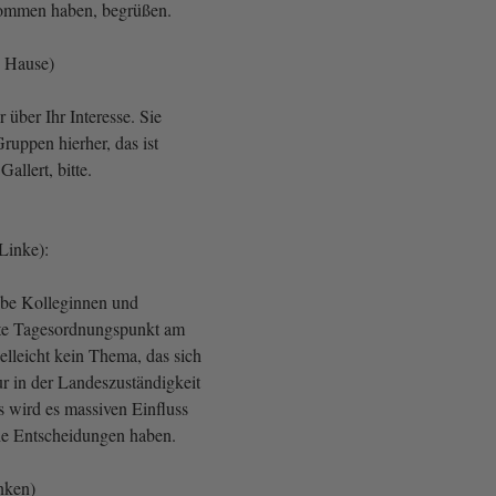
nommen haben, begrüßen.
n Hause)
 über Ihr Interesse. Sie
uppen hierher, das ist
Gallert, bitte.
 Linke):
ebe Kolleginnen und
ste Tagesordnungspunkt am
ielleicht kein Thema, das sich
ur in der Landeszuständigkeit
gs wird es massiven Einfluss
che Entscheidungen haben.
inken)