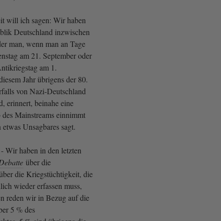
eit will ich sagen: Wir haben
blik Deutschland inzwischen
n der man, wenn man an Tage
enstag am 21. September oder
Antikriegstag am 1.
diesem Jahr übrigens der 80.
rfalls von Nazi-Deutschland
d, erinnert, beinahe eine
b des Mainstreams einnimmt
 etwas Unsagbares sagt.
- Wir haben in den letzten
Debatte
über die
ber die Kriegstüchtigkeit, die
lich wieder erfassen muss,
en reden wir in Bezug auf die
ber 5 % des