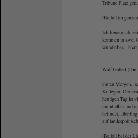
Tribüne Platz ge
(Beifall im ganze
Ich freue mich sehr
kommen in zwei Gr
wunderbar. - Herr 
Wulf Gallert (Die
Guten Morgen, li
Kollegen! Der er
heutigen Tag ist v
unmittelbar und n
befindet, allerdin
auf landespolitis
(Beifall bei der L