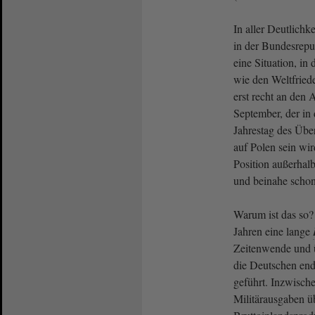
In aller Deutlichk
in der Bundesrepu
eine Situation, i
wie den Weltfried
erst recht an den 
September, der in 
Jahrestag des Übe
auf Polen sein wir
Position außerhal
und beinahe schon
Warum ist das so? 
Jahren eine lange
Zeitenwende und ü
die Deutschen end
geführt. Inzwisch
Militärausgaben ü