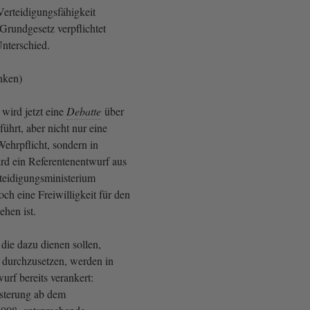
Verteidigungsfähigkeit
Grundgesetz verpflichtet
 Unterschied.
inken)
wird jetzt eine
Debatte
über
führt, aber nicht nur eine
ehrpflicht, sondern in
ird ein Referentenentwurf aus
teidigungsministerium
och eine Freiwilligkeit für den
ehen ist.
 die dazu dienen sollen,
 durchzusetzen, werden in
rf bereits verankert:
sterung ab dem