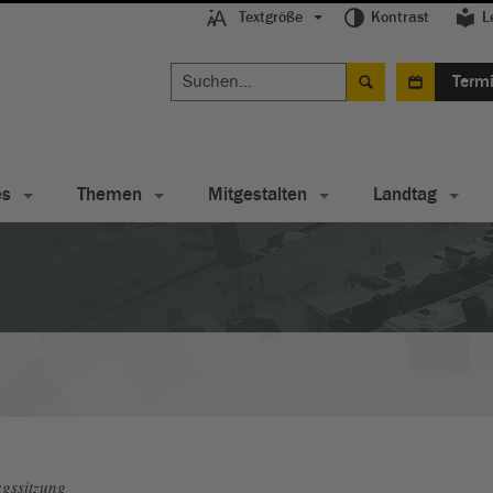
Textgröße
Kontrast
L
Term
es
Themen
Mitgestalten
Landtag
gssitzung