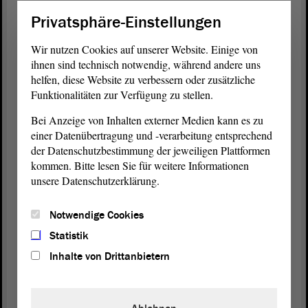
Wir sind uns der Situation bewusst. Es gab eine
Privatsphäre-Einstellungen
schwierige Situation der MF AG. Wir mussten
sicherstellen, dass Liquidität vorhanden ist, dass es
Wir nutzen Cookies auf unserer Website. Einige von
nicht zu einer Insolvenz kommt. Sie wissen, dass
ihnen sind technisch notwendig, während andere uns
wir über eine finanzielle Transaktion im
helfen, diese Website zu verbessern oder zusätzliche
Haushaltsplan
für die Jahre 2025 und 2026 im Jahr
Funktionalitäten zur Verfügung zu stellen.
2025 rund 19 Millionen € mit hineingegeben haben
Bei Anzeige von Inhalten externer Medien kann es zu
und dass das Land Sachsen mit einem weitaus
einer Datenübertragung und -verarbeitung entsprechend
höheren Betrag, entsprechend den Prozentsätzen
der Datenschutzbestimmung der jeweiligen Plattformen
der Beteiligung an der MF AG, dafür aufkommt
kommen. Bitte lesen Sie für weitere Informationen
das bezieht sich auf die Jahre 2025 und 2026 und
unsere Datenschutzerklärung.
dass daraufhin auch die Banken bereit waren, das
weiterhin zu begleiten, mit den Investitionen und
Notwendige Cookies
den weiteren Kosten, die verursacht werden und
beglichen werden müssen.
Statistik
Inhalte von Drittanbietern
Wir sind jetzt in der Phase, mit der
Landesregierung
Sachsen zu klären, wie es
insgesamt mit der MF AG weitergeht. Ob sich