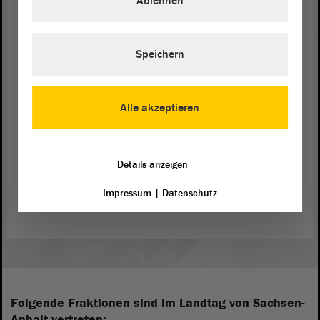
Ablehnen
letztlich die Frage stellt, dass sich die
Beteiligungssätze ändern, muss man jetzt abwarten.
Aber wir sind uns dessen bewusst und so ist das
Speichern
auch kommuniziert , dass wir uns an den Verlusten
des Flughafens Dresden ab dem Jahr 2027 nicht
mehr beteiligen werden.
Alle akzeptieren
Details anzeigen
Zurück zur Landtagssitzung
Impressum
|
Datenschutz
Folgende Fraktionen sind im Landtag von Sachsen-
Anhalt vertreten: